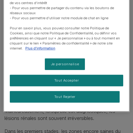
peuvent être variées : infection, ingestion d’un produit
de vos centres d'intérêt
toxique comme l’antigel, ou exposition à une substance
- Pour vous permettre de partager du contenu via les boutons de
réseaux sociaux
dangereuse pour les chats.
- Pour vous permettre d'utiliser notre module de chat en ligne
Les lésions aiguës peuvent être réversibles ou
Pour en savoir plus, vous pouvez consulter notre Politique de
Cookies, ainsi que notre Politique de Confidentialité, ou définir vos
permanentes. La gravité dépend de la cause et surtout
préférences en cliquant sur « Je personnalise » ou à tout moment en
de la rapidité avec laquelle votre chat reçoit des soins.
cliquant sur le lien « Paramètres de confidentialité » de notre site
internet.
Plus d'information
Maladie rénale chronique
Je personnalise
chez le chat
Tout Accepter
La maladie rénale chronique évolue plus lentement. Elle
se développe généralement sur plusieurs mois, parfois
même sur plusieurs années. Elle peut avoir différentes
Tout Rejeter
origines : inflammation, toxines, infections ou tumeurs.
Malheureusement, lorsqu’elle est diagnostiquée, les
lésions rénales sont souvent irréversibles.
Dans les premiers stades, les zones encore saines du