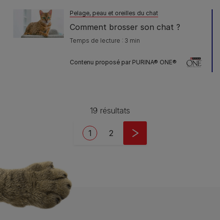
Pelage, peau et oreilles du chat
Comment brosser son chat ?
Temps de lecture : 3 min
Contenu proposé par PURINA® ONE®
19 résultats
Pagination
Current page
Page
1
2