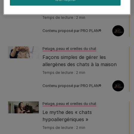
Comprendre et gérer les allergènes
des chats
Temps de lecture : 2 min
Contenu proposé par PRO PLAN®
Pelage, peau et oreilles du chat
Façons simples de gérer les
allergènes des chats à la maison
Temps de lecture : 2 min
Contenu proposé par PRO PLAN®
Pelage, peau et oreilles du chat
Le mythe des « chats
hypoallergéniques »
Temps de lecture : 2 min