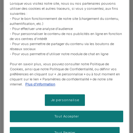
Lorsque vous visitez notre site, nous ou nos partenaires pouvons
utiliser des cookies et autres traceurs, si vous y consentez, aux fins
Tous nos articles sur les chats
suivantes :
- Pour le bon fonctionnement de notre site (chargement du contenu,
authentification, etc.)
- Pour effectuer une analyse d'audience
Montrer 12 sur 19 articles
- Pour personnaliser le contenu de nos publicités en ligne en fonction
de vos centres d'intérêt
- Pour vous permettre de partager du contenu via les boutons de
Les articles les plus consultés
réseaux sociaux
- Pour vous permettre d'utiliser notre module de chat en ligne
Pour en savoir plus, vous pouvez consulter notre Politique de
Cookies, ainsi que notre Politique de Confidentialité, ou définir vos
Pelage, peau et oreilles du chat
préférences en cliquant sur « Je personnalise » ou à tout moment en
cliquant sur le lien « Paramètres de confidentialité » de notre site
Pourquoi suis-je allergique à mon
internet.
Plus d'information
chat ? Symptômes et tests
Temps de lecture : 8 min
Je personnalise
Contenu proposé par PRO PLAN®
Tout Accepter
Pelage, peau et oreilles du chat
Tout Rejeter