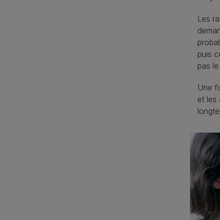
Les ra
demand
probab
puis c
pas le
Une fo
et les
longte