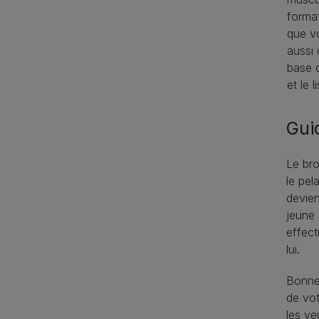
format
que vo
aussi 
base d
et le 
Gui
Le bro
le pel
devie
jeune 
effect
lui.
Bonne 
de vot
les ye