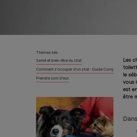
Thèmes liés
Les c
Santé et bien-être du chat
toile
Comment s'occuper d'un chat : Guide Complet
le séb
Prendre soin d'eux
vous i
est e
être m
Dans