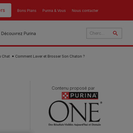
rs
Bons Plans
Purina & Vous
Nous contacter
Découvrez Purina
u Chat
Comment Laver et Brosser Son Chaton ?
és
Contenu proposé par
ant
u
ulte
s
r
son