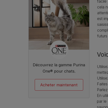
facile
cela n
attent
est im
saisis
compli
futurs
Voic
Découvrez la gamme Purina
Utilis
One® pour chats.
mettez
Utilis
Faites
Acheter maintenant
Parlez
En uti
par le
savon