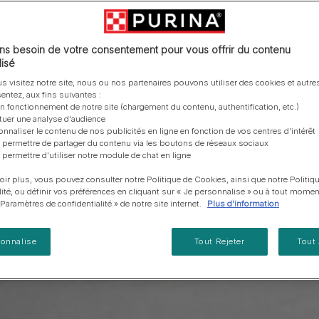
vous posez à propos de nos aliments, de leur
les emballages Purina de la bonne manière.​
chat adulte
PRO PLAN® Veterinary Diets
Purina® One®
Nos efforts en matière
Comment choisir ses
Tous nos conseils d’expe
fabrication et de leur impact environnemental.
d'Agriculture Régénératrice
Santé et bien-être du chat
Purina® One®
Toutes nos marques
récompenses
pour chien
adulte
Nos conseils de tri
Toutes nos marques
Tous nos conseils d’expert
Nos efforts en matière de
s besoin de votre consentement pour vous offrir du contenu
Alimentation pour un chat
En savoir plus
pour chat
développement durable
isé
adulte
Farmtopia
s visitez notre site, nous ou nos partenaires pouvons utiliser des cookies et autres
entez, aux fins suivantes :
on fonctionnement de notre site (chargement du contenu, authentification, etc.)
ctuer une analyse d'audience
onnaliser le contenu de nos publicités en ligne en fonction de vos centres d'intérêt
 permettre de partager du contenu via les boutons de réseaux sociaux
 permettre d'utiliser notre module de chat en ligne
oir plus, vous pouvez consulter notre Politique de Cookies, ainsi que notre Politiq
lité, ou définir vos préférences en cliquant sur « Je personnalise » ou à tout momen
« Paramètres de confidentialité » de notre site internet.
Plus d'information
sonnalise
Tout Rejeter
Tout