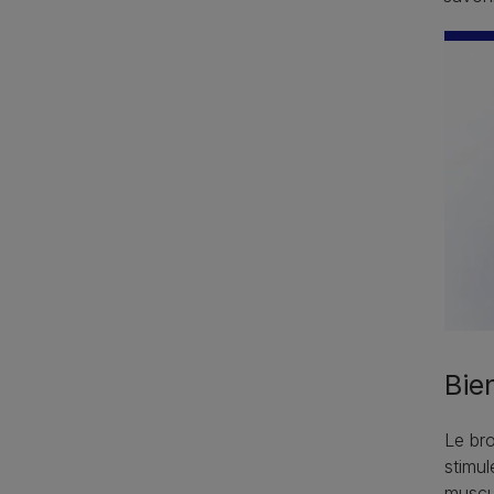
Bie
Le br
stimul
muscul