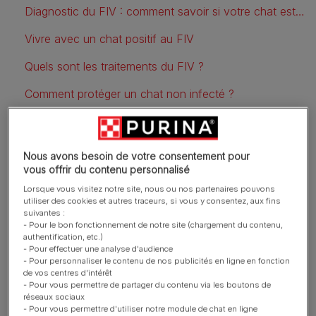
Diagnostic du FIV : comment savoir si votre chat est positif ?
Vivre avec un chat positif au FIV
Quels sont les traitements du FIV ?
Comment protéger un chat non infecté ?
Foire aux questions (FAQ)
Nous avons besoin de votre consentement pour
vous offrir du contenu personnalisé
Le FIV du chat : qu’est-ce
Lorsque vous visitez notre site, nous ou nos partenaires pouvons
utiliser des cookies et autres traceurs, si vous y consentez, aux fins
que c’est ?
suivantes :
- Pour le bon fonctionnement de notre site (chargement du contenu,
authentification, etc.)
Le FIV est un
lentivirus
, un type de virus qui évolue
- Pour effectuer une analyse d'audience
lentement dans l’organisme. Après contamination, un
- Pour personnaliser le contenu de nos publicités en ligne en fonction
de vos centres d'intérêt
chat peut rester en bonne santé pendant plusieurs
- Pour vous permettre de partager du contenu via les boutons de
années avant que des symptômes n’apparaissent.
réseaux sociaux
- Pour vous permettre d'utiliser notre module de chat en ligne