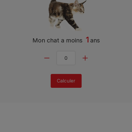
1
Mon chat a
moins
ans
Calculer