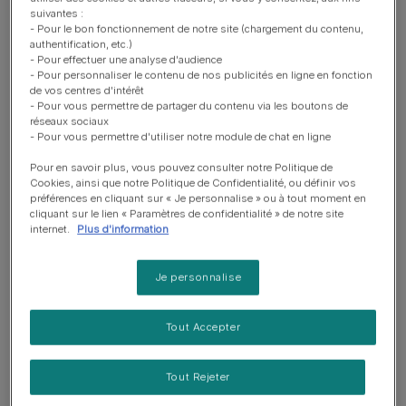
suivantes :
- Pour le bon fonctionnement de notre site (chargement du contenu,
authentification, etc.)
- Pour effectuer une analyse d'audience
- Pour personnaliser le contenu de nos publicités en ligne en fonction
de vos centres d'intérêt
- Pour vous permettre de partager du contenu via les boutons de
réseaux sociaux
- Pour vous permettre d'utiliser notre module de chat en ligne
Pour en savoir plus, vous pouvez consulter notre Politique de
Cookies, ainsi que notre Politique de Confidentialité, ou définir vos
Qu'est-ce qu'un ver et comment
préférences en cliquant sur « Je personnalise » ou à tout moment en
cliquant sur le lien « Paramètres de confidentialité » de notre site
mon chat peut-il en attraper ?
internet.
Plus d'information
Je personnalise
Les ascarides
(Toxocara cati et Toxascarisleonina) sont
les Parasites intestinaux les plus communs chez les
chatons et les chats adultes.
Tout Accepter
Ils sont longs, blancs et ressemblent à des spaghettis.
Tout Rejeter
Les œufs de ces vers passent dans les selles et peuvent