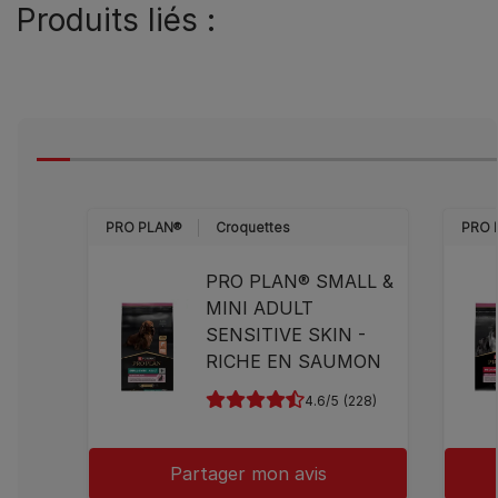
Produits liés :
PRO PLAN®
Croquettes
PRO 
PRO PLAN® SMALL &
MINI ADULT
SENSITIVE SKIN -
RICHE EN SAUMON
4.6
(228)
Partager mon avis