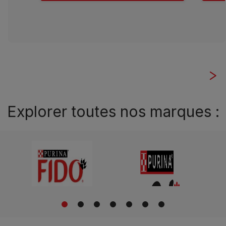
Explorer toutes nos marques :
1
2
3
4
5
6
7