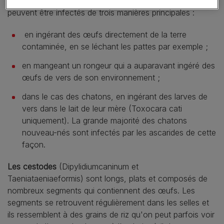
vivre des mois voire des années dans la terre. Les chats
peuvent être infectés de trois manières principales :
en ingérant des œufs directement de la terre
contaminée, en se léchant les pattes par exemple ;
en mangeant un rongeur qui a auparavant ingéré des
œufs de vers de son environnement ;
dans le cas des chatons, en ingérant des larves de
vers dans le lait de leur mère (Toxocara cati
uniquement). La grande majorité des chatons
nouveau-nés sont infectés par les ascarides de cette
façon.
Les cestodes
(Dipylidiumcaninum et
Taeniataeniaeformis) sont longs, plats et composés de
nombreux segments qui contiennent des œufs. Les
segments se retrouvent régulièrement dans les selles et
ils ressemblent à des grains de riz qu'on peut parfois voir