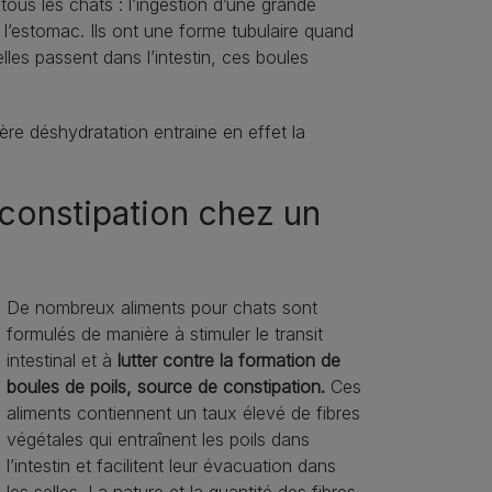
ous les chats : l’ingestion d’une grande
 l’estomac. Ils ont une forme tubulaire quand
lles passent dans l’intestin, ces boules
ère déshydratation entraine en effet la
a constipation chez un
De nombreux aliments pour chats sont
formulés de manière à stimuler le transit
intestinal et à
lutter contre la formation de
boules de poils, source de constipation.
Ces
aliments contiennent un taux élevé de fibres
végétales qui entraînent les poils dans
l’intestin et facilitent leur évacuation dans
les selles. La nature et la quantité des fibres