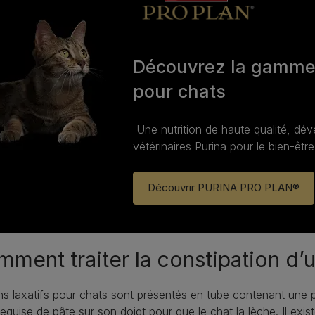
Découvrez la gamm
pour chats
Une nutrition de haute qualité, dé
vétérinaires Purina pour le bien‑être
Découvrir PURINA PRO PLAN®
ment traiter la constipation d’u
ns laxatifs pour chats sont présentés en tube contenant une pât
equise de pâte sur son doigt pour que le chat la lèche. Il exi