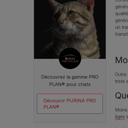
généra
qualit
généra
un tr
transit
Mon
Outre 
Découvrez la gamme PRO
triste
PLAN® pour chats
Que
Découvrir PURINA PRO
PLAN®
Moins 
âgés
s