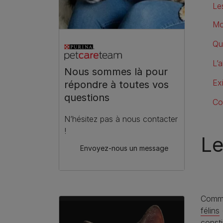
Le
Mo
Qu
L’
Nous sommes là pour
Ex
répondre à toutes vos
questions
Co
N’hésitez pas à nous contacter
!
Le
Envoyez-nous un message
Comme
félins
consti