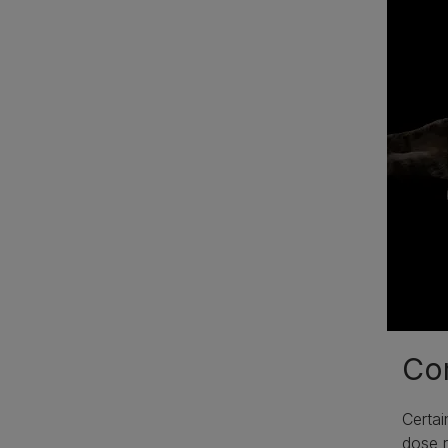
Com
Certai
dose r