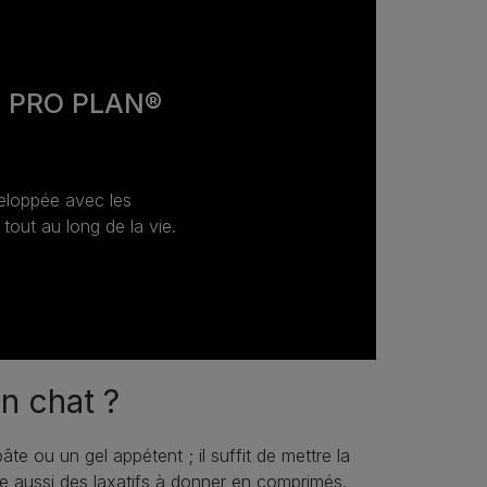
e PRO PLAN®
veloppée avec les
 tout au long de la vie.
n chat ?
e ou un gel appétent ; il suffit de mettre la
ste aussi des laxatifs à donner en comprimés.