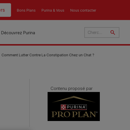
rs
Bons Plans
Purina & Vous
Nous contacter
Découvrez Purina
Comment Lutter Contre La Constipation Chez un Chat ?
és
ant
u
Contenu proposé par
ulte
s
r
son