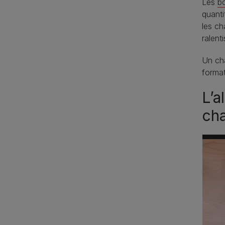
Les
bo
quanti
les ch
ralent
Un ch
format
L’a
cha