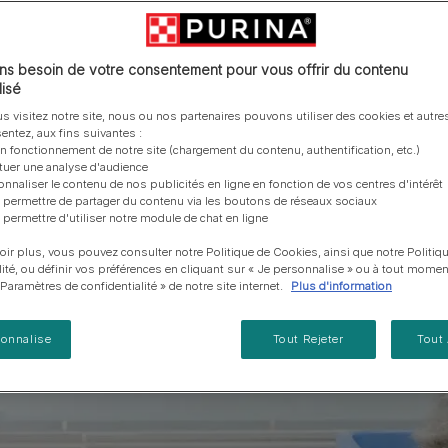
vous posez à propos de nos aliments, de leur
les emballages Purina de la bonne manière.​
chat adulte
PRO PLAN® Veterinary Diets
Purina® One®
Nos efforts en matière
Comment choisir ses
Tous nos conseils d’expe
fabrication et de leur impact environnemental.
d'Agriculture Régénératrice
Santé et bien-être du chat
Purina® One®
Toutes nos marques
récompenses
pour chien
adulte
Nos conseils de tri
Toutes nos marques
Tous nos conseils d’expert
Nos efforts en matière de
s besoin de votre consentement pour vous offrir du contenu
Alimentation pour un chat
En savoir plus
pour chat
développement durable
isé
adulte
Farmtopia
s visitez notre site, nous ou nos partenaires pouvons utiliser des cookies et autres
entez, aux fins suivantes :
on fonctionnement de notre site (chargement du contenu, authentification, etc.)
ctuer une analyse d'audience
onnaliser le contenu de nos publicités en ligne en fonction de vos centres d'intérêt
 permettre de partager du contenu via les boutons de réseaux sociaux
 permettre d'utiliser notre module de chat en ligne
oir plus, vous pouvez consulter notre Politique de Cookies, ainsi que notre Politiq
lité, ou définir vos préférences en cliquant sur « Je personnalise » ou à tout momen
« Paramètres de confidentialité » de notre site internet.
Plus d'information
sonnalise
Tout Rejeter
Tout