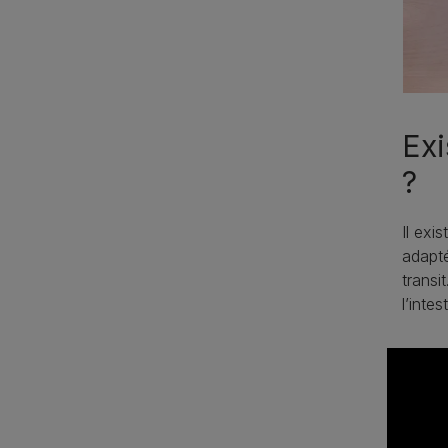
Exi
?
Il exi
adapté
transi
l’inte