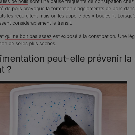
ules de poils
sont une cause fréquente de constipation chez t
té de poils provoque la formation d’agglomérats de poils dans
ats les régurgitent mais on les appelle des « boules ». Lorsqu’e
issent considérablement le transit.
at
qui ne boit pas assez
est exposé à la constipation. Une lég
ion de selles plus sèches.
limentation peut-elle prévenir l
t ?