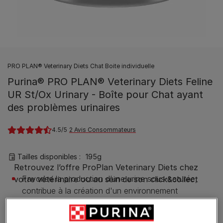
PRO PLAN® Veterinary Diets Chat Boite individuelle
Purina® PRO PLAN® Veterinary Diets Feline
UR St/Ox Urinary - Boîte pour Chat ayant
des problèmes urinaires
4.5
2 Avis Consommateurs
Tailles disponibles​ :
195g
Favorise la production d’une urine sous-saturée,
contribue à la création d'un environnement
défavorable à la formation de cristaux et calculs de
struvites et d'oxalates.