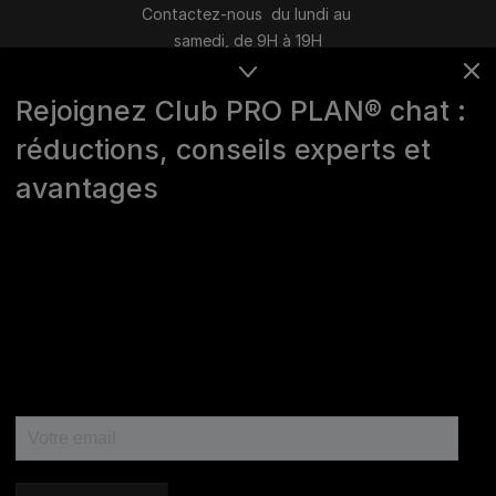
Contactez-nous du lundi au
samedi, de 9H à 19H
Conversation instantanée en ligne
Rejoignez Club PRO PLAN® chat :
du lundi au vendredi, de 10H à 16H
réductions, conseils experts et
>
Nous écrire
avantages
Marques Pro Plan®, DOG CHOW
et CAT CHOW :
0 800 22 64 62
Les autres marques :​
0 806 800 361
*
Service gratuit + prix appel