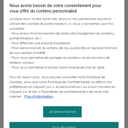
Favorise une composition urinaire optimale pour
Nous avons besoin de votre consentement pour
vous offrir du contenu personnalisé
aider à dissoudre les calculs de struvite.
Lorsque vous visitez notre site, nous ou nos partenaires pouvons
Apports lipidiques et énergétiques modérés, pour
utiliser des cookies et autres traceurs, si vous y consentez, aux fins
aider à maintenir un poids corporel idéal.
suivantes :
- Pour le bon fonctionnement de notre site (chargement du contenu,
En savoir plus
authentification, etc.)
- Pour effectuer une analyse d'audience
- Pour personnaliser le contenu de nos publicités en ligne en fonction
de vos centres d'intérêt
- Pour vous permettre de partager du contenu via les boutons de
Présentation du produit
réseaux sociaux
- Pour vous permettre d'utiliser notre module de chat en ligne
Pour en savoir plus, vous pouvez consulter notre Politique de
Ingrédients et nutrition
Cookies, ainsi que notre Politique de Confidentialité, ou définir vos
préférences en cliquant sur « Je personnalise » ou à tout moment en
cliquant sur le lien « Paramètres de confidentialité » de notre site
Guide d’alimentation
internet.
Plus d'information
Je personnalise
Reviews
Tout Accepter