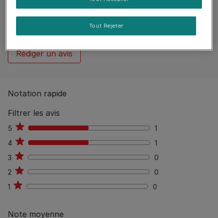
2 reviews
0
%
Aucun avis publiés
Tout Rejeter
Rédiger un avis
Notation rapide
Filtrer les avis
5
1
1
4
1
1
3
0
0
2
0
0
1
0
0
Note moyenne