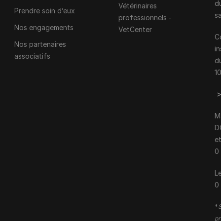
d
Vétérinaires
Prendre soin d’eux
s
professionnels -
Nos engagements
VetCenter
C
Nos partenaires
i
associatifs
d
1
M
D
e
0
Le
0
*
S
pr