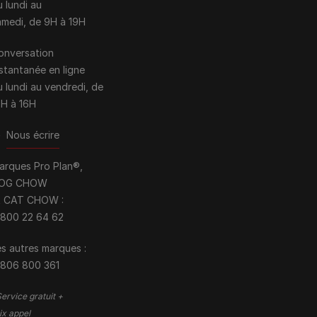
u lundi au
amedi, de 9H à 19H
onversation
nstantanée en ligne
u lundi au vendredi, de
0H à 16H
>
Nous écrire
arques Pro Plan®,
OG CHOW
t CAT CHOW :
 800 22 64 62
s autres marques :​
 806 800 361
ervice gratuit +
ix appel