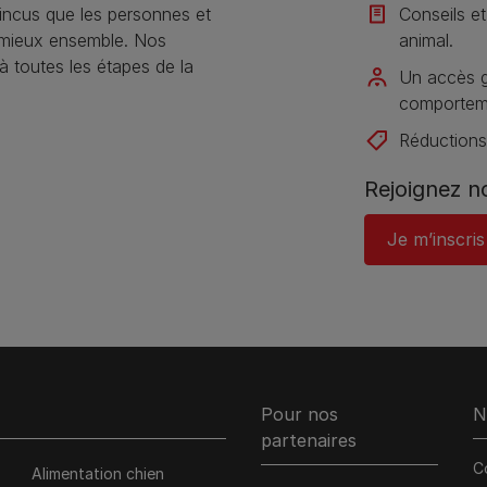
ncus que les personnes et
Conseils et
 mieux ensemble. Nos
animal​.
toutes les étapes de la
Un accès gr
comportemen
Réductions 
Rejoignez 
Je m’inscris
Pour nos
N
partenaires
C
Alimentation chien