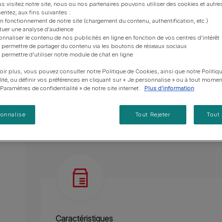
vous posez à propos de nos aliments, de leur
les emballages Purina de la bonne manière.​
chat adulte
PRO PLAN® Veterinary Diets
Purina® One®
Nos efforts en matière
s visitez notre site, nous ou nos partenaires pouvons utiliser des cookies et autres
Comment choisir ses
Tous nos conseils d’expe
fabrication et de leur impact environnemental.
d'Agriculture Régénératrice
entez, aux fins suivantes :
Santé et bien-être du chat
Purina® One®
Toutes nos marques
Goût bacon.
récompenses
pour chien
on fonctionnement de notre site (chargement du contenu, authentification, etc.)
adulte
Nos conseils de tri
Toutes nos marques
ctuer une analyse d'audience
Tous nos conseils d’expert
Nos efforts en matière de
Alimentation pour un chat
Des acides gras Oméga 3 et 6 pour l’aider à mai
onnaliser le contenu de nos publicités en ligne en fonction de vos centres d'intérêt
En savoir plus
pour chat
développement durable
adulte
 permettre de partager du contenu via les boutons de réseaux sociaux
Faible teneur en matières grasses.
Farmtopia
 permettre d'utiliser notre module de chat en ligne
Des antioxydants pour l’aider à maintenir ses 
oir plus, vous pouvez consulter notre Politique de Cookies, ainsi que notre Politiq
lité, ou définir vos préférences en cliquant sur « Je personnalise » ou à tout momen
En savoir plus
« Paramètres de confidentialité » de notre site internet.
Plus d'information
sonnalise
Tout Rejeter
Tout
Présentation du produit
Ingrédients
Caractéristiques