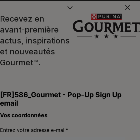
Recevez en
Nous contacter
avant‑première
Contactez-nous du lundi au
actus, inspirations
samedi, de 9H à 19H
et nouveautés
Conversation instantanée en ligne
Gourmet™.
du lundi au vendredi, de 10H à 16H
>
Nous écrire
Marques Pro Plan®, DOG CHOW
et CAT CHOW :
0 800 22 64 62
Les autres marques :​
0 806 800 361