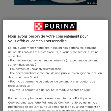
Nous avons besoin de votre consentement pour
vous offrir du contenu personnalisé
Lorsque vous visitez notre site, nous ou nos partenaires pouvons
GOURMET™ Chat Les Emiettés
utiliser des cookies et autres traceurs, si vous y consentez, aux fins
suivantes :
GOURMET™ Perle Les Emiettés de L'Océan
- Pour le bon fonctionnement de notre site (chargement du contenu,
en Sauce - Sachets pour chat
authentification, etc.)
- Pour effectuer une analyse d'audience
- Pour personnaliser le contenu de nos publicités en ligne en fonction
Rédiger un avis
de vos centres d'intérêt
- Pour vous permettre de partager du contenu via les boutons de
réseaux sociaux
- Pour vous permettre d'utiliser notre module de chat en ligne
Tailles disponibles​ :
12x85g
Pour en savoir plus, vous pouvez consulter notre Politique de
Élaborées avec des ingrédients de haute qualité.
Cookies, ainsi que notre Politique de Confidentialité, ou définir vos
préférences en cliquant sur « Je personnalise » ou à tout moment en
Sans colorants ajoutés. Sans arômes artificiels
cliquant sur le lien « Paramètres de confidentialité » de notre site