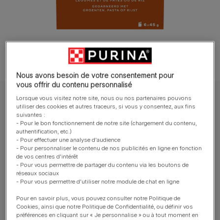
Nous avons besoin de votre consentement pour
vous offrir du contenu personnalisé
Lorsque vous visitez notre site, nous ou nos partenaires pouvons
GOURMET™ Chat Soupes
utiliser des cookies et autres traceurs, si vous y consentez, aux fins
GOURMET™ Soup' Royale au Saumon, au
suivantes :
- Pour le bon fonctionnement de notre site (chargement du contenu,
Cabillaud ou au Carrelet, garni de légumes
authentification, etc.)
et de pâtes ou de riz
- Pour effectuer une analyse d'audience
- Pour personnaliser le contenu de nos publicités en ligne en fonction
de vos centres d'intérêt
Rédiger un avis
- Pour vous permettre de partager du contenu via les boutons de
réseaux sociaux
- Pour vous permettre d'utiliser notre module de chat en ligne
Tailles disponibles​ :
6x45g
Pour en savoir plus, vous pouvez consulter notre Politique de
Cookies, ainsi que notre Politique de Confidentialité, ou définir vos
A offrir à tout moment, pour encore plus d’instants
préférences en cliquant sur « Je personnalise » ou à tout moment en