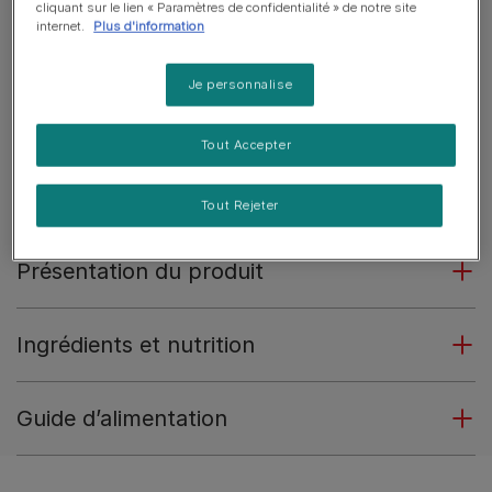
cliquant sur le lien « Paramètres de confidentialité » de notre site
divins.
internet.
Plus d'information
Des bouchées raffinées soigneusement préparées
dans un délicieux bouillon.
Je personnalise
Élaborées avec des ingrédients de haute qualité.
Tout Accepter
Sans colorants.
En savoir plus
Tout Rejeter
Présentation du produit
Ingrédients et nutrition
Guide d’alimentation