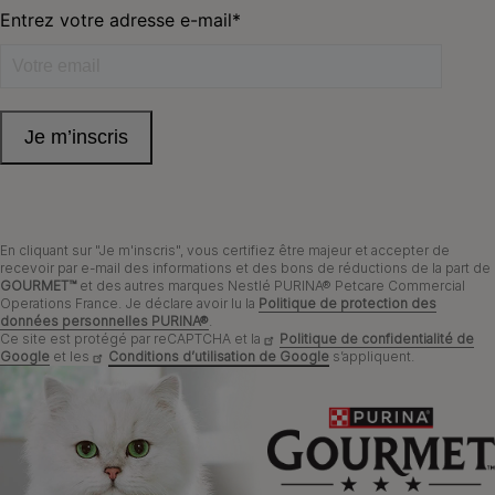
0 806 800 361
*
Service gratuit + prix appel
Déclaration d'accessibilité
Mentions légales
Données personnelles
Cookies
Nestlé gender pay gap report
En cliquant sur "Je m'inscris", vous certifiez être majeur et accepter de
recevoir par e-mail des informations et des bons de réductions de la part de
GOURMET™
et des autres marques Nestlé PURINA® Petcare Commercial
Sitemap
Operations France. Je déclare avoir lu la
Politique de protection des
données personnelles PURINA®
.
Ce site est protégé par reCAPTCHA et la
Politique de confidentialité de
Google
et les
Conditions d’utilisation de Google
s’appliquent.
® REG. TRADEMARK OF SOCIÉTÉ DES PRODUITS NESTLÉ S.A.