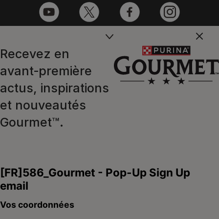
youtube
twitter
facebook
instagram
Recevez en
Nous contacter
avant‑première
Contactez-nous du lundi au
actus, inspirations
samedi, de 9H à 19H
et nouveautés
Conversation instantanée en ligne
Gourmet™.
du lundi au vendredi, de 10H à 16H
>
Nous écrire
Marques Pro Plan®, DOG CHOW
et CAT CHOW :
0 800 22 64 62
Les autres marques :​