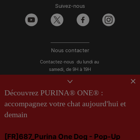
Suivez-nous
youtube
twitter
facebook
instagram
Nous contacter
Contactez-nous du lundi au
samedi, de 9H à 19H
Conversation instantanée en ligne
du lundi au vendredi, de 10H à 16H
Découvrez PURINA® ONE® :
accompagnez votre chat aujourd'hui et
>
Nous écrire
demain
Marques Pro Plan®, DOG CHOW
et CAT CHOW :
0 800 22 64 62