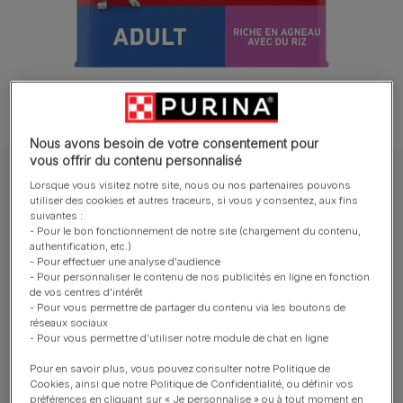
Nous avons besoin de votre consentement pour
vous offrir du contenu personnalisé
Purina® ONE® Medium / Maxi > 10kg Croquettes pour chien adulte
Lorsque vous visitez notre site, nous ou nos partenaires pouvons
Riche en Agneau avec du Riz
utiliser des cookies et autres traceurs, si vous y consentez, aux fins
suivantes :
Purina® ONE® Medium / Maxi > 10kg
- Pour le bon fonctionnement de notre site (chargement du contenu,
Croquettes pour chien adulte Riches en
authentification, etc.)
- Pour effectuer une analyse d'audience
Agneau avec du Riz
- Pour personnaliser le contenu de nos publicités en ligne en fonction
de vos centres d'intérêt
- Pour vous permettre de partager du contenu via les boutons de
Rédiger un avis
réseaux sociaux
- Pour vous permettre d'utiliser notre module de chat en ligne
Tailles disponibles​ :
2,5 kg
Pour en savoir plus, vous pouvez consulter notre Politique de
Cookies, ainsi que notre Politique de Confidentialité, ou définir vos
préférences en cliquant sur « Je personnalise » ou à tout moment en