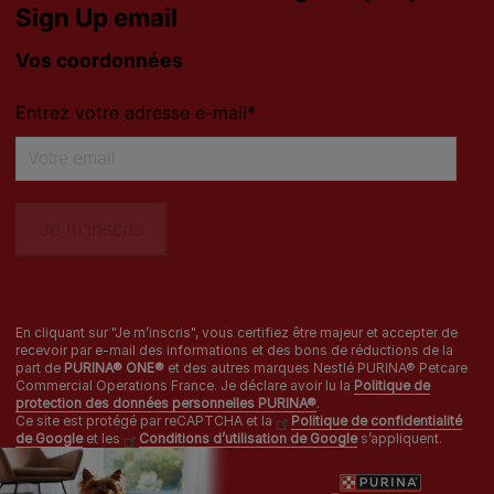
Les autres marques :​
0 806 800 361
*
Service gratuit + prix appel
Déclaration d'accessibilité
Mentions légales
Données personnelles
Cookies
Nestlé gender pay gap report
En cliquant sur "Je m’inscris", vous certifiez être majeur et accepter de
Sitemap
recevoir par e-mail des informations et des bons de réductions de la
part de
PURINA® ONE®
et des autres marques Nestlé PURINA® Petcare
Commercial Operations France. Je déclare avoir lu la
Politique de
protection des données personnelles PURINA®
.
Ce site est protégé par reCAPTCHA et la
Politique de confidentialité
de Google
et les
Conditions d’utilisation de Google
s’appliquent.