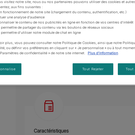
vous posez à propos de nos aliments, de leur
les emballages Purina de la bonne manière.​
chat adulte
PRO PLAN® Veterinary Diets
Purina® One®
s visitez notre site, nous ou nos partenaires pouvons utiliser des cookies et autres
Alimentation 100% complète et équilibrée adap
Nos efforts en matière
Comment choisir ses
Tous nos conseils d’expe
entez, aux fins suivantes :
fabrication et de leur impact environnemental.
d'Agriculture Régénératrice
Santé et bien-être du chat
Purina® One®
Toutes nos marques
récompenses
pour chien
on fonctionnement de notre site (chargement du contenu, authentification, etc.)
Contient des prébiotiques naturels, prouvés pour
adulte
Nos conseils de tri
Toutes nos marques
ctuer une analyse d'audience
Tous nos conseils d’expert
et soutenir une digestion saine.
Nos efforts en matière de
Alimentation pour un chat
onnaliser le contenu de nos publicités en ligne en fonction de vos centres d'intérêt
En savoir plus
pour chat
développement durable
adulte
 permettre de partager du contenu via les boutons de réseaux sociaux
Sans colorants, arômes et conservateurs artifi
 permettre d'utiliser notre module de chat en ligne
Farmtopia
Deux tailles et formes de croquettes pour une 
oir plus, vous pouvez consulter notre Politique de Cookies, ainsi que notre Politiq
lité, ou définir vos préférences en cliquant sur « Je personnalise » ou à tout momen
En savoir plus
« Paramètres de confidentialité » de notre site internet.
Plus d'information
Présentation du produit
Ingrédients
sonnalise
Tout Rejeter
Tout
Caractéristiques