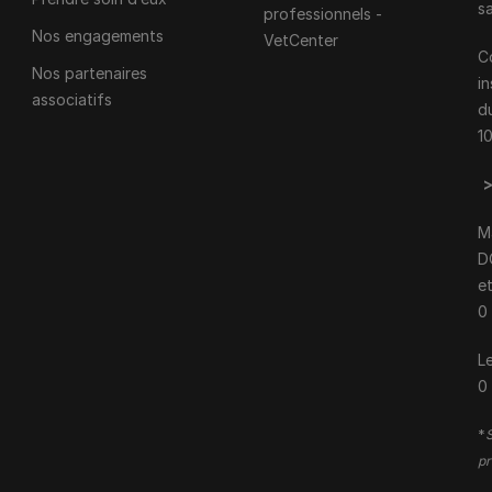
s
professionnels -
Nos engagements
VetCenter
C
Nos partenaires
i
associatifs
d
1
M
D
e
0
Le
0
*
S
pr