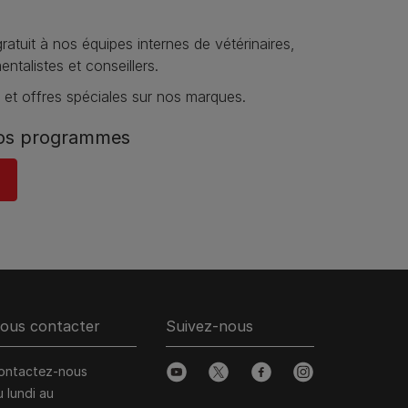
atuit à nos équipes internes de vétérinaires,
talistes et conseillers.
et offres spéciales sur nos marques​.
nos programmes
ous contacter
Suivez-nous
ontactez-nous
youtube
twitter
facebook
instagram
u lundi au