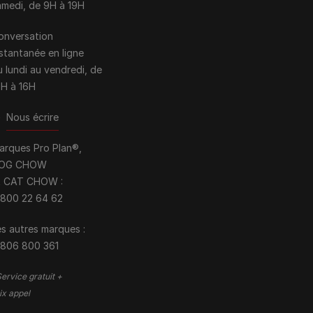
amedi, de 9H à 19H
onversation
nstantanée en ligne
u lundi au vendredi, de
0H à 16H
>
Nous écrire
arques Pro Plan®,
OG CHOW
t CAT CHOW :
 800 22 64 62
s autres marques :​
 806 800 361
ervice gratuit +
ix appel