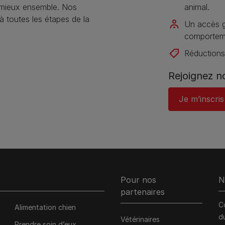
 mieux ensemble. Nos
animal​.
toutes les étapes de la
Un accès gr
comportemen
Réductions 
Rejoignez 
Je m’inscris
Pour nos
N
partenaires
C
Alimentation chien
d
Vétérinaires
Prendre soin d’eux