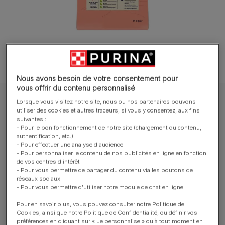
Nous avons besoin de votre consentement pour
vous offrir du contenu personnalisé
DOG CHOW® Chien Croquettes
Lorsque vous visitez notre site, nous ou nos partenaires pouvons
utiliser des cookies et autres traceurs, si vous y consentez, aux fins
DOG CHOW® ADULT SENSITIVE - AU
suivantes :
- Pour le bon fonctionnement de notre site (chargement du contenu,
SAUMON
authentification, etc.)
- Pour effectuer une analyse d'audience
- Pour personnaliser le contenu de nos publicités en ligne en fonction
Tailles disponibles​ :
14kg
de vos centres d'intérêt
- Pour vous permettre de partager du contenu via les boutons de
réseaux sociaux
Alimentation 100% complète et équilibrée adaptée à
- Pour vous permettre d'utiliser notre module de chat en ligne
votre chien adulte sensible.
Pour en savoir plus, vous pouvez consulter notre Politique de
Avec des vitamines, du zinc et des acides gras
Cookies, ainsi que notre Politique de Confidentialité, ou définir vos
Omega 3 et 6 pour une bonne santé de la peau et
préférences en cliquant sur « Je personnalise » ou à tout moment en