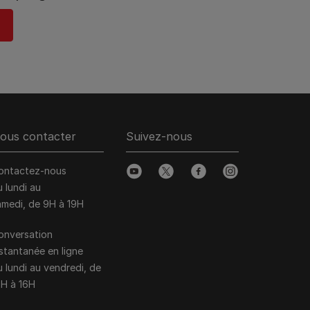
ous contacter
Suivez-nous
ontactez-nous
youtube
twitter
facebook
instagram
u lundi au
amedi, de 9H à 19H
onversation
nstantanée en ligne
u lundi au vendredi, de
0H à 16H