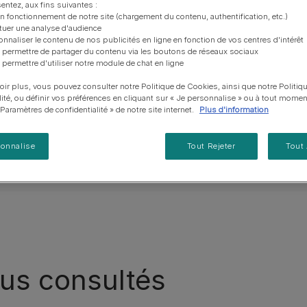
vous posez à propos de nos aliments, de leur
les emballages Purina de la bonne manière.​
chat adulte
PRO PLAN® Veterinary Diets
Purina® One®
entez, aux fins suivantes :
Nos efforts en matière
Comment choisir ses
Tous nos conseils d’expe
fabrication et de leur impact environnemental.
on fonctionnement de notre site (chargement du contenu, authentification, etc.)
d'Agriculture Régénératrice
Santé et bien-être du chat
Purina® One®
Toutes nos marques
récompenses
pour chien
ctuer une analyse d'audience
adulte
Nos conseils de tri
Toutes nos marques
onnaliser le contenu de nos publicités en ligne en fonction de vos centres d'intérêt
Tous nos conseils d’expert
Nos efforts en matière de
vrez nos articles sur le comportement
Alimentation pour un chat
 permettre de partager du contenu via les boutons de réseaux sociaux
En savoir plus
pour chat
développement durable
adulte
 permettre d'utiliser notre module de chat en ligne
Farmtopia
oir plus, vous pouvez consulter notre Politique de Cookies, ainsi que notre Politiq
du chien
Éducation et dressage du chien
Compr
lité, ou définir vos préférences en cliquant sur « Je personnalise » ou à tout momen
« Paramètres de confidentialité » de notre site internet.
Plus d'information
er avec son chien
Transporter et voyager avec son 
sonnalise
Tout Rejeter
Tout
Tous nos articles sur les chiens
plus consultés