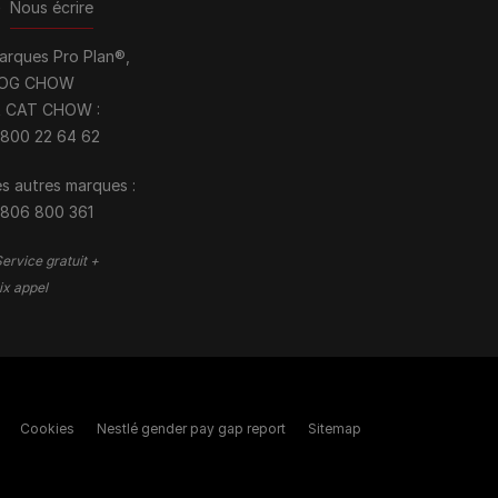
>
Nous écrire
arques Pro Plan®,
OG CHOW
t CAT CHOW :
 800 22 64 62
s autres marques :​
 806 800 361
ervice gratuit +
ix appel
Cookies
Nestlé gender pay gap report
Sitemap