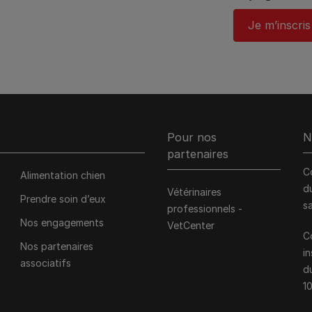
Je m’inscris
Pour nos
N
partenaires
C
Alimentation chien
d
Vétérinaires
Prendre soin d’eux
s
professionnels -
Nos engagements
VetCenter
C
Nos partenaires
i
associatifs
d
1