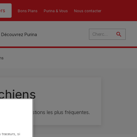
rs
Bons Plans
Purina & Vous
Nous contacter
Découvrez Purina
ns
és
 chiens
ant
u
ulte
nses aux questions les plus fréquentes.
s
r
son
 traceurs, si