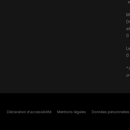
M
D
e
0
Le
0
*
S
pr
Déclaration d'accessibilité
Mentions légales
Données personnelles