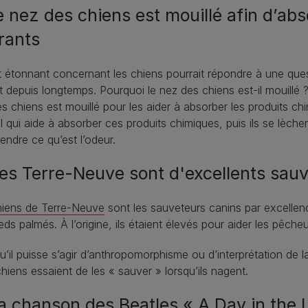
Le nez des chiens est mouillé afin d’ab
rants
t étonnant concernant les chiens pourrait répondre à une ques
 depuis longtemps. Pourquoi le nez des chiens est-il mouillé 
s chiens est mouillé pour les aider à absorber les produits c
l qui aide à absorber ces produits chimiques, puis ils se lèchen
ndre ce qu’est l’odeur.
Les Terre-Neuve sont d'excellents sau
hiens de Terre-Neuve
sont les sauveteurs canins par excellence
eds palmés. À l’origine, ils étaient élevés pour aider les pêch
u’il puisse s’agir d’anthropomorphisme ou d’interprétation de la
chiens essaient de les « sauver » lorsqu’ils nagent.
La chanson des Beatles « A Day in the 