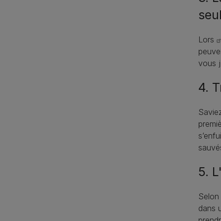
seu
Lors
peuven
vous j
4. 
Saviez
premi
s’enfu
sauvés
5. 
Selon
dans u
prendr