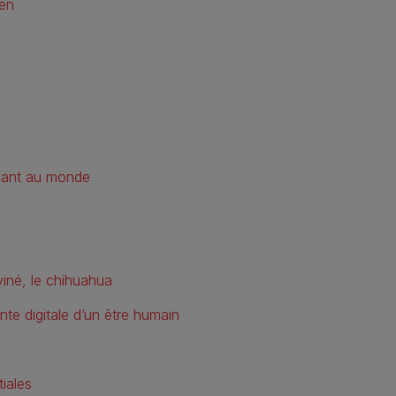
ien
rmant au monde
viné, le chihuahua
nte digitale d’un être humain
tiales