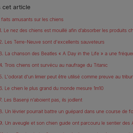
 cet article
 faits amusants sur les chiens
1. Le nez des chiens est mouillé afin d’absorber les produits 
2. Les Terre-Neuve sont d'excellents sauveteurs
3. La chanson des Beatles « A Day in the Life » a une fréqu
4. Trois chiens ont survécu au naufrage du Titanic
5. L'odorat d'un limier peut être utilisé comme preuve au tribu
6. Le chien le plus grand du monde mesure 1m10
7. Les Basenji n’aboient pas, ils jodlent
8. Un lévrier pourrait battre un guépard dans une course de f
9. Un aveugle et son chien guide ont parcouru le sentier des