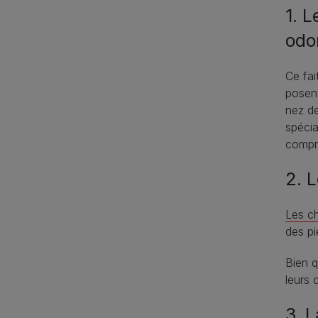
1. 
odo
Ce fai
posent
nez de
spécia
compre
2. 
Les c
des pi
Bien q
leurs 
3. 