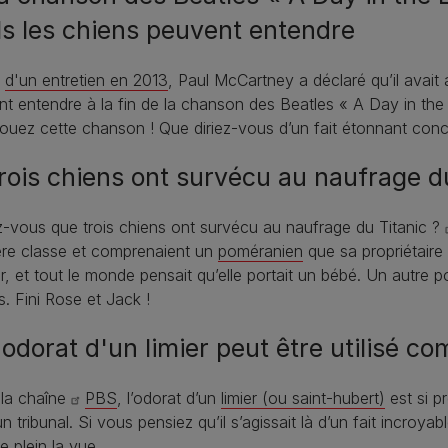
ls les chiens peuvent entendre
d'un entretien en 2013
, Paul McCartney a déclaré qu’il avait
t entendre à la fin de la chanson des Beatles « A Day in the 
ouez cette chanson ! Que diriez-vous d’un fait étonnant conc
Trois chiens ont survécu au naufrage d
-vous que trois chiens ont survécu au naufrage du Titanic ?
ère classe et comprenaient un
poméranien
que sa propriétaire
ir, et tout le monde pensait qu’elle portait un bébé. Un autre
. Fini Rose et Jack !
L'odorat d'un limier peut être utilisé 
 la chaîne
PBS
, l’odorat d’un
limier (ou saint-hubert)
est si p
n tribunal. Si vous pensiez qu’il s’agissait là d’un fait incro
e plein la vue.