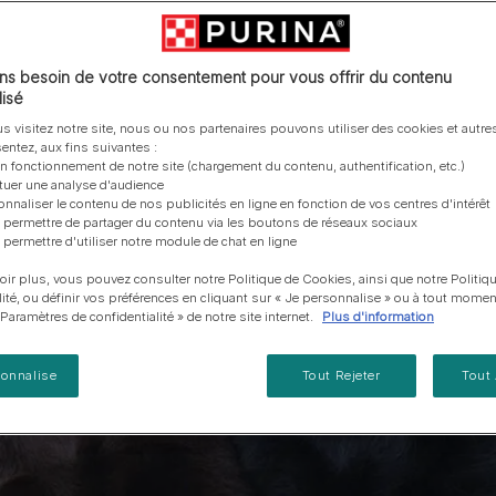
vous posez à propos de nos aliments, de leur
les emballages Purina de la bonne manière.​
chat adulte
PRO PLAN® Veterinary Diets
Purina® One®
Nos efforts en matière
Comment choisir ses
Tous nos conseils d’expe
fabrication et de leur impact environnemental.
d'Agriculture Régénératrice
Santé et bien-être du chat
Purina® One®
Toutes nos marques
récompenses
pour chien
adulte
Nos conseils de tri
Toutes nos marques
Tous nos conseils d’expert
Nos efforts en matière de
s besoin de votre consentement pour vous offrir du contenu
Alimentation pour un chat
En savoir plus
pour chat
développement durable
isé
adulte
Farmtopia
s visitez notre site, nous ou nos partenaires pouvons utiliser des cookies et autres
entez, aux fins suivantes :
on fonctionnement de notre site (chargement du contenu, authentification, etc.)
ctuer une analyse d'audience
onnaliser le contenu de nos publicités en ligne en fonction de vos centres d'intérêt
 permettre de partager du contenu via les boutons de réseaux sociaux
 permettre d'utiliser notre module de chat en ligne
oir plus, vous pouvez consulter notre Politique de Cookies, ainsi que notre Politiq
lité, ou définir vos préférences en cliquant sur « Je personnalise » ou à tout momen
« Paramètres de confidentialité » de notre site internet.
Plus d'information
sonnalise
Tout Rejeter
Tout