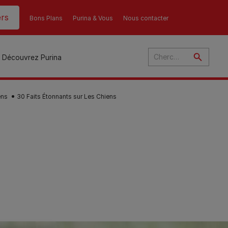
rs
Bons Plans
Purina & Vous
Nous contacter
Découvrez Purina
ens
30 Faits Étonnants sur Les Chiens
és
ant
u
ulte
s
r
son