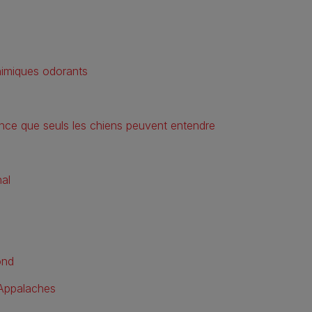
chimiques odorants
ence que seuls les chiens peuvent entendre
nal
ond
 Appalaches