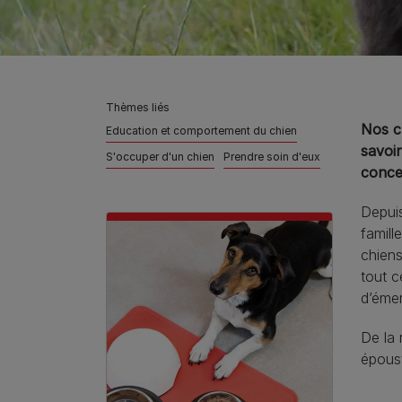
Thèmes liés
Nos c
Education et comportement du chien
savoir
S'occuper d'un chien
Prendre soin d'eux
conce
Depuis
famill
chien
tout c
d’émer
De la 
époust