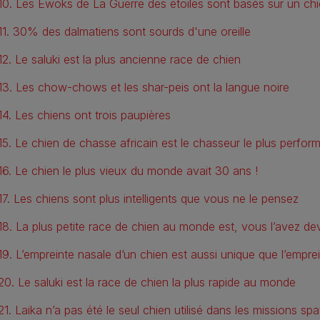
10. Les Ewoks de La Guerre des étoiles sont basés sur un ch
11. 30% des dalmatiens sont sourds d'une oreille
12. Le saluki est la plus ancienne race de chien
13. Les chow-chows et les shar-peis ont la langue noire
14. Les chiens ont trois paupières
15. Le chien de chasse africain est le chasseur le plus perfo
16. Le chien le plus vieux du monde avait 30 ans !
17. Les chiens sont plus intelligents que vous ne le pensez
18. La plus petite race de chien au monde est, vous l’avez de
19. L’empreinte nasale d’un chien est aussi unique que l’emprei
20. Le saluki est la race de chien la plus rapide au monde
21. Laika n’a pas été le seul chien utilisé dans les missions spa