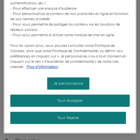
authentification, etc.)
- Pour effectuer une analyse d'audience
- Pour personnaliser le contenu de nos publicités en ligne en fonction
de vos centres d'intérêt
- Pour vous permettre de partager du contenu via les boutons de
réseaux sociaux
Bon à savoir
- Pour vous permettre d'utiliser notre module de chat en ligne
Pour en savoir plus, vous pouvez consulter notre Politique de
Chien adapté à un propriétaire ayant beaucoup
Cookies, ainsi que notre Politique de Confidentialité, ou définir vos
d'expérience
préférences en cliquant sur « Je personnalise » ou à tout moment en
cliquant sur le lien « Paramètres de confidentialité » de notre site
Education poussée requise
internet.
Plus d'information
Apprécie les promenades actives
Je personnalise
Apprécie de marcher une heure par jour
Chien moyen
Tout Accepter
Bave très peu
Tout Rejeter
Nécessite d'être entretenu une fois par semaine
Race non hypoallergénique