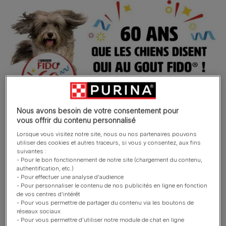
Nous avons besoin de votre consentement pour
vous offrir du contenu personnalisé
Lorsque vous visitez notre site, nous ou nos partenaires pouvons
La SAGA FIDO en quelques dates :
utiliser des cookies et autres traceurs, si vous y consentez, aux fins
suivantes :
- Pour le bon fonctionnement de notre site (chargement du contenu,
®
1962
: Née en 1962, FIDO
était une marque
authentification, etc.)
d’aliments pour chiens et chats.
- Pour effectuer une analyse d'audience
- Pour personnaliser le contenu de nos publicités en ligne en fonction
®
de vos centres d'intérêt
1970
: Au fil des années, la marque FIDO
s’est
- Pour vous permettre de partager du contenu via les boutons de
développée et s’est spécialisée dans l’alimentation
réseaux sociaux
canine uniquement. A ses débuts, les produits phares
- Pour vous permettre d'utiliser notre module de chat en ligne