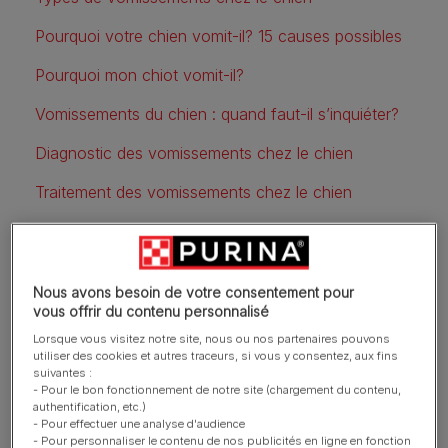
Pourquoi votre chien vomit-il? 15 causes possibles
Pourquoi mon chiot vomit-il?
Vomissements du chien : quand faut-il s’inquiéter?
Diagnostic des vomissements chez le chien
Traitement des vomissements chez le chien
Conseils nutritionnels après des vomissements
FAQ
Nous avons besoin de votre consentement pour
vous offrir du contenu personnalisé
Lorsque vous visitez notre site, nous ou nos partenaires pouvons
Votre chien vomit après le
utiliser des cookies et autres traceurs, si vous y consentez, aux fins
suivantes :
repas? Différence entre
- Pour le bon fonctionnement de notre site (chargement du contenu,
authentification, etc.)
vomissements et
- Pour effectuer une analyse d'audience
- Pour personnaliser le contenu de nos publicités en ligne en fonction