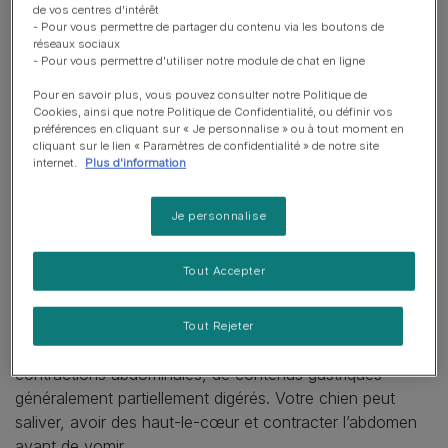
régurgitation
de vos centres d'intérêt
- Pour vous permettre de partager du contenu via les boutons de
réseaux sociaux
- Pour vous permettre d'utiliser notre module de chat en ligne
Si votre chien est malade juste après avoir mangé, cela
peut être lié à la nature du repas, à la façon dont il l’a
Pour en savoir plus, vous pouvez consulter notre Politique de
Cookies, ainsi que notre Politique de Confidentialité, ou définir vos
mangé ou à la quantité avalée. A‑t‑il été malade après
préférences en cliquant sur « Je personnalise » ou à tout moment en
avoir essayé un nouvel aliment ? Ou a‑t‑il vomi sans
cliquant sur le lien « Paramètres de confidentialité » de notre site
internet.
Plus d'information
raison apparente ?
Qu’est‑ce que le
Je personnalise
vomissement chez le chien?
Tout Accepter
Commençons par clarifier la différence entre vomir et
régurgiter.
Tout Rejeter
Le vomissement est une expulsion
active
, avec
contractions abdominales, de contenus gastriques
généralement partiellement digérés. Votre chien peut
saliver, avoir des haut-le-cœur et contracter l’abdomen
avant de vomir.