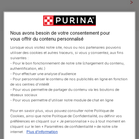
Tous nos articles sur les chiens
Nous avons besoin de votre consentement pour
vous offrir du contenu personnalisé
Montrer 7 sur 7 articles
Lorsque vous visitez notre site, nous ou nos partenaires pouvons
utiliser des cookies et autres traceurs, si vous y consentez, aux fins
Les articles les plus consultés
suivantes :
- Pour le bon fonctionnement de notre site (chargement du contenu,
authentification, etc.)
- Pour effectuer une analyse d'audience
- Pour personnaliser le contenu de nos publicités en ligne en fonction
Dents et hygiène dentaire du chien
de vos centres d'intérêt
- Pour vous permettre de partager du contenu via les boutons de
Comment nettoyer les dents de
réseaux sociaux
votre chien ?
- Pour vous permettre d'utiliser notre module de chat en ligne
Temps de lecture : 2 min
Pour en savoir plus, vous pouvez consulter notre Politique de
Cookies, ainsi que notre Politique de Confidentialité, ou définir vos
Contenu proposé par Dentalife®
préférences en cliquant sur « Je personnalise » ou à tout moment en
cliquant sur le lien « Paramètres de confidentialité » de notre site
internet.
Plus d'information