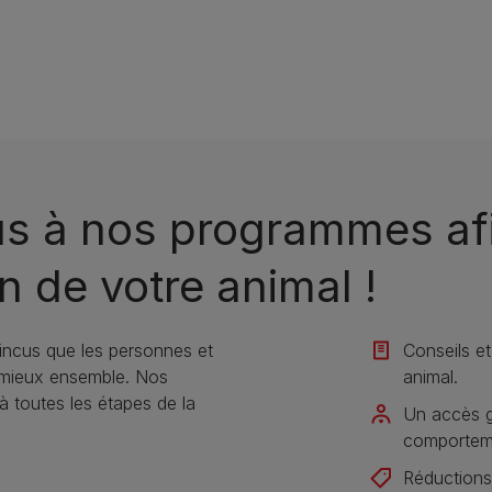
us à nos programmes afi
n de votre animal !
ncus que les personnes et
Conseils et
 mieux ensemble. Nos
animal​.
toutes les étapes de la
Un accès gr
comportemen
Réductions 