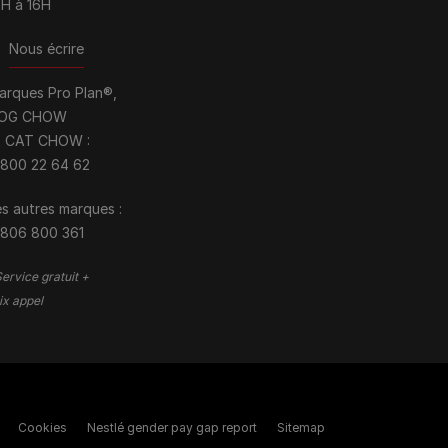
0H à 16H
>
Nous écrire
arques Pro Plan®,
OG CHOW
t CAT CHOW :
 800 22 64 62
s autres marques :​
 806 800 361
ervice gratuit +
ix appel
Cookies
Nestlé gender pay gap report
Sitemap