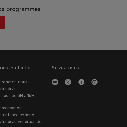
nos programmes
ous contacter
Suivez-nous
ontactez-nous
youtube
twitter
facebook
instagram
u lundi au
amedi, de 9H à 19H
onversation
nstantanée en ligne
u lundi au vendredi, de