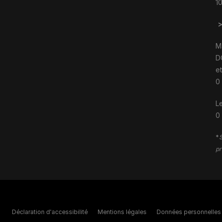
1
M
D
e
0
Le
0
*
S
pr
Déclaration d'accessibilité
Mentions légales
Données personnelles