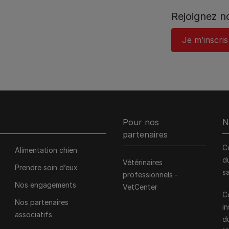
Rejoignez 
Je m’inscris
Pour nos
N
partenaires
C
Alimentation chien
d
Vétérinaires
Prendre soin d’eux
s
professionnels -
Nos engagements
VetCenter
C
Nos partenaires
i
associatifs
d