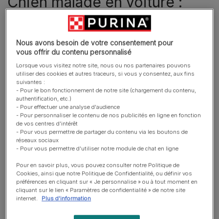
Chien malade en voiture :
quelles sont les causes du
mal des transports chez le
Nous avons besoin de votre consentement pour
chien ?
vous offrir du contenu personnalisé
Lorsque vous visitez notre site, nous ou nos partenaires pouvons
utiliser des cookies et autres traceurs, si vous y consentez, aux fins
suivantes :
- Pour le bon fonctionnement de notre site (chargement du contenu,
authentification, etc.)
- Pour effectuer une analyse d'audience
- Pour personnaliser le contenu de nos publicités en ligne en fonction
de vos centres d'intérêt
- Pour vous permettre de partager du contenu via les boutons de
réseaux sociaux
- Pour vous permettre d'utiliser notre module de chat en ligne
Pour en savoir plus, vous pouvez consulter notre Politique de
Cookies, ainsi que notre Politique de Confidentialité, ou définir vos
préférences en cliquant sur « Je personnalise » ou à tout moment en
cliquant sur le lien « Paramètres de confidentialité » de notre site
internet.
Plus d'information
Le mal des transports chez le chien
peut être une