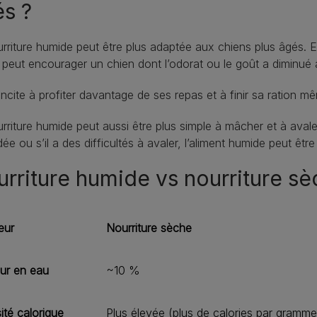
s ?
rriture humide peut être plus adaptée aux chiens plus âgés.
 peut encourager un chien dont l’odorat ou le goût a diminué 
’incite à profiter davantage de ses repas et à finir sa ration m
rriture humide peut aussi être plus simple à mâcher et à avaler
ée ou s’il a des difficultés à avaler, l’aliment humide peut être 
rriture humide vs nourriture s
eur
Nourriture sèche
ur en eau
~10 %
ité calorique
Plus élevée (plus de calories par gramme