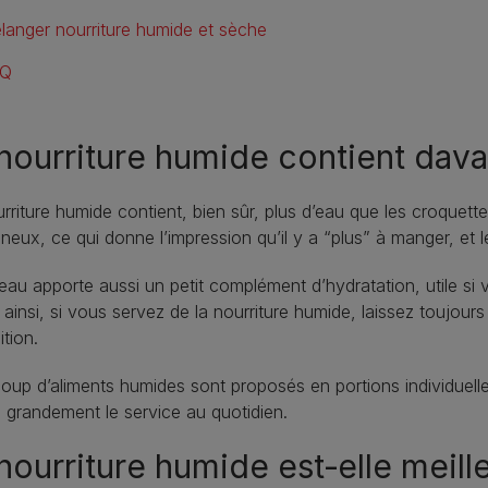
langer nourriture humide et sèche
AQ
nourriture humide contient dav
rriture humide contient, bien sûr, plus d’eau que les croquett
neux, ce qui donne l’impression qu’il y a “plus” à manger, et
eau apporte aussi un petit complément d’hydratation, utile si vo
insi, si vous servez de la nourriture humide, laissez toujours
ition.
up d’aliments humides sont proposés en portions individuell
te grandement le service au quotidien.
nourriture humide est‑elle meill