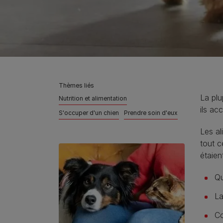
Thèmes liés
La plu
Nutrition et alimentation
ils ac
S'occuper d'un chien
Prendre soin d'eux
Les al
tout c
étaien
Qu
La
Co