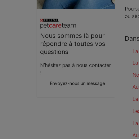
Poursu
ou sè
Nous sommes là pour
Dans
répondre à toutes vos
La
questions
La
N’hésitez pas à nous contacter
!
No
Envoyez-nous un message
Au
La
Le
La
Au