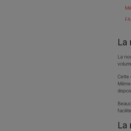
Mé
F
La 
La nou
volumi
Cette 
Même a
dispos
Beauco
facili
La 