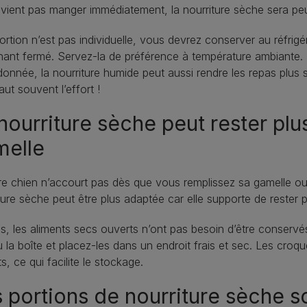
vient pas manger immédiatement, la nourriture sèche sera peu
portion n’est pas individuelle, vous devrez conserver au réfri
ant fermé. Servez‑la de préférence à température ambiante.
onnée, la nourriture humide peut aussi rendre les repas plus s
aut souvent l’effort !
nourriture sèche peut rester pl
melle
re chien n’accourt pas dès que vous remplissez sa gamelle ou 
ture sèche peut être plus adaptée car elle supporte de rester pl
s, les aliments secs ouverts n’ont pas besoin d’être conservés
 la boîte et placez‑les dans un endroit frais et sec. Les cro
s, ce qui facilite le stockage.
 portions de nourriture sèche so