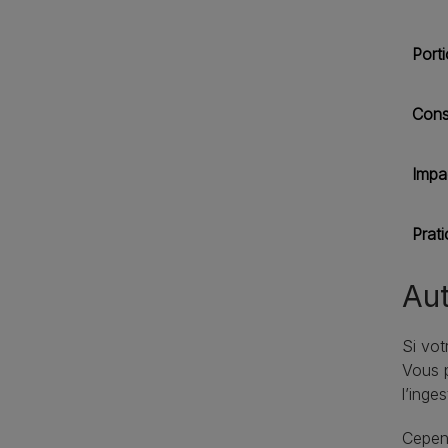
Port
Cons
Impa
Prati
Aut
Si vot
Vous p
l’inges
Cepend