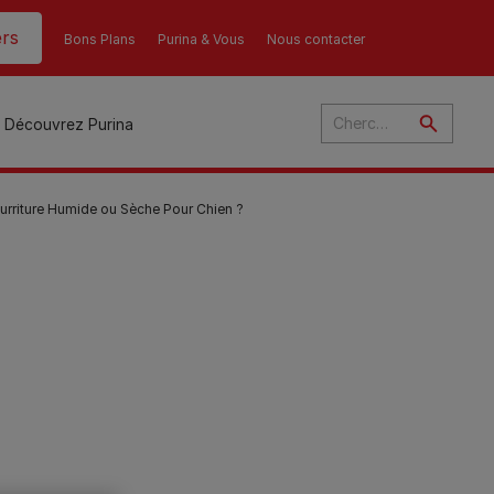
rs
Bons Plans
Purina & Vous
Nous contacter
Découvrez Purina
urriture Humide ou Sèche Pour Chien ?
és
ant
u
ulte
s
r
son