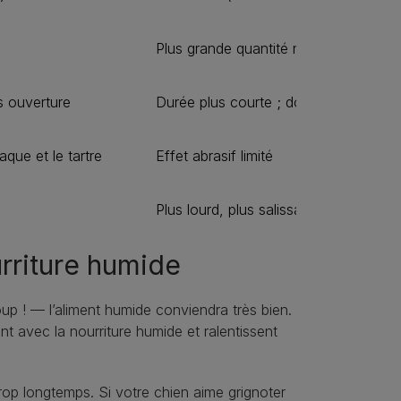
Plus grande quantité nécessaire pour
s ouverture
Durée plus courte ; doit être réfrigér
aque et le tartre
Effet abrasif limité
Plus lourd, plus salissant, nécessite
urriture humide
p ! — l’aliment humide conviendra très bien.
nt avec la nourriture humide et ralentissent
rop longtemps. Si votre chien aime grignoter