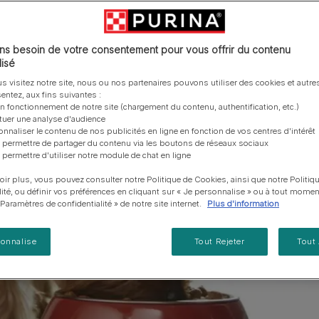
vous posez à propos de nos aliments, de leur
les emballages Purina de la bonne manière.​
chat adulte
PRO PLAN® Veterinary Diets
Purina® One®
Nos efforts en matière
Comment choisir ses
Tous nos conseils d’expe
fabrication et de leur impact environnemental.
d'Agriculture Régénératrice
Santé et bien-être du chat
Purina® One®
Toutes nos marques
récompenses
pour chien
adulte
Nos conseils de tri
Toutes nos marques
Tous nos conseils d’expert
Nos efforts en matière de
s besoin de votre consentement pour vous offrir du contenu
Alimentation pour un chat
En savoir plus
pour chat
développement durable
isé
adulte
Farmtopia
s visitez notre site, nous ou nos partenaires pouvons utiliser des cookies et autres
entez, aux fins suivantes :
on fonctionnement de notre site (chargement du contenu, authentification, etc.)
ctuer une analyse d'audience
onnaliser le contenu de nos publicités en ligne en fonction de vos centres d'intérêt
 permettre de partager du contenu via les boutons de réseaux sociaux
 permettre d'utiliser notre module de chat en ligne
oir plus, vous pouvez consulter notre Politique de Cookies, ainsi que notre Politiq
lité, ou définir vos préférences en cliquant sur « Je personnalise » ou à tout momen
« Paramètres de confidentialité » de notre site internet.
Plus d'information
sonnalise
Tout Rejeter
Tout