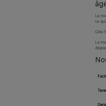
âgé
La nou
ce qui
Cela l
La nou
dégrad
Nou
Fact
Tene
Dens