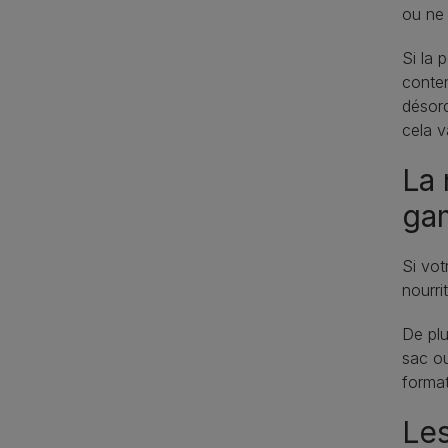
ou ne 
Si la 
conten
désord
cela v
La 
ga
Si vot
nourri
De plu
sac ou
format
Les