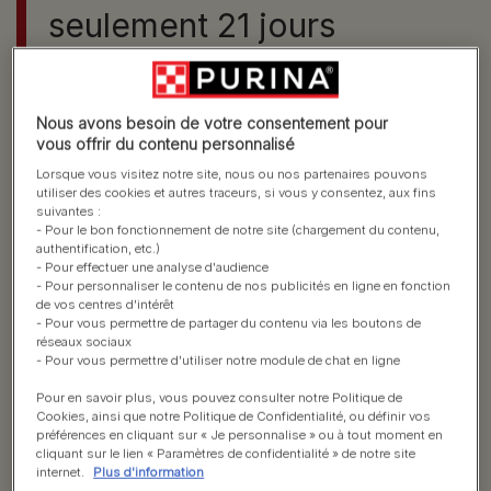
seulement 21 jours
Un grand appétit dès le 1er jour, un haut niveau de
vitalité dès le 7ème jour, une digestion plus saine dès
Nous avons besoin de votre consentement pour
le 14ème jour et un poil brillant, une peau lisse ainsi
vous offrir du contenu personnalisé
ème
qu’un regard vif dès le 21
jour. Démarrez dès à
Lorsque vous visitez notre site, nous ou nos partenaires pouvons
présent le programme 21 jours pour faire la
utiliser des cookies et autres traceurs, si vous y consentez, aux fins
différence sur le bien-être de votre chien en
suivantes :
- Pour le bon fonctionnement de notre site (chargement du contenu,
seulement 21 Jours.
authentification, etc.)
Constatez des résultats visibles
- Pour effectuer une analyse d'audience
- Pour personnaliser le contenu de nos publicités en ligne en fonction
sur le bien-être de votre chien
de vos centres d'intérêt
- Pour vous permettre de partager du contenu via les boutons de
en seulement 21 jours
réseaux sociaux
- Pour vous permettre d'utiliser notre module de chat en ligne
Pour en savoir plus, vous pouvez consulter notre Politique de
Cookies, ainsi que notre Politique de Confidentialité, ou définir vos
préférences en cliquant sur « Je personnalise » ou à tout moment en
cliquant sur le lien « Paramètres de confidentialité » de notre site
internet.
Plus d'information