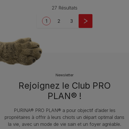
27 Résultats
Pagination
Current page
Page
Page
1
2
3
Newsletter
Rejoignez le Club PRO
PLAN® !
PURINA® PRO PLAN® a pour objectif d’aider les
propriétaires à offrir à leurs chiots un départ optimal dans
la vie, avec un mode de vie sain et un foyer agréable.