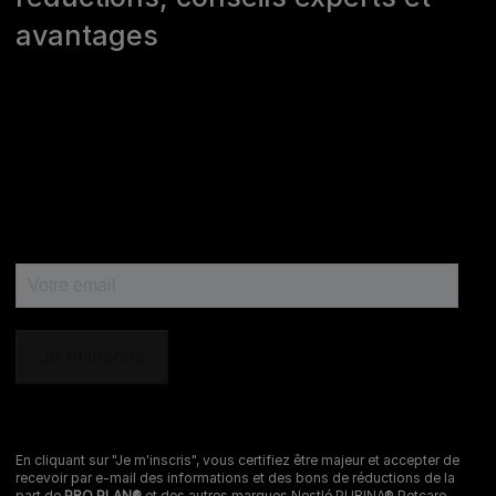
>
Nous écrire
avantages
Marques Pro Plan®, DOG CHOW
et CAT CHOW :
0 800 22 64 62
Les autres marques :​
0 806 800 361
*
Service gratuit + prix appel
Déclaration d'accessibilité
Mentions légales
Données personnelles
Cookies
Nestlé gender pay gap report
En cliquant sur "Je m'inscris", vous certifiez être majeur et accepter de
recevoir par e-mail des informations et des bons de réductions de la
Sitemap
part de
PRO PLAN®
et des autres marques Nestlé PURINA® Petcare