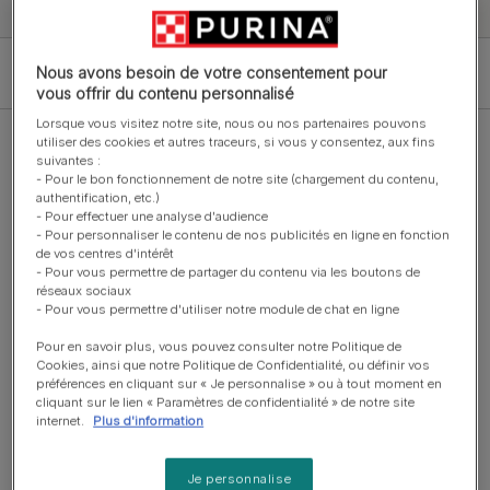
Filter
Nous avons besoin de votre consentement pour
vous offrir du contenu personnalisé
Lorsque vous visitez notre site, nous ou nos partenaires pouvons
utiliser des cookies et autres traceurs, si vous y consentez, aux fins
suivantes :
- Pour le bon fonctionnement de notre site (chargement du contenu,
authentification, etc.)
- Pour effectuer une analyse d'audience
Suppléments
- Pour personnaliser le contenu de nos publicités en ligne en fonction
PURINA® PRO PLAN® FELINE
de vos centres d'intérêt
FORTIFLORA® Bouchées à
- Pour vous permettre de partager du contenu via les boutons de
croquer - Supplément probiotique
réseaux sociaux
- Pour vous permettre d'utiliser notre module de chat en ligne
pour chat
Pour en savoir plus, vous pouvez consulter notre Politique de
Cookies, ainsi que notre Politique de Confidentialité, ou définir vos
préférences en cliquant sur « Je personnalise » ou à tout moment en
cliquant sur le lien « Paramètres de confidentialité » de notre site
internet.
Plus d'information
Sachets fraicheur
Purina® PRO PLAN® Veterinary
Je personnalise
Diets Feline NF Renal Function