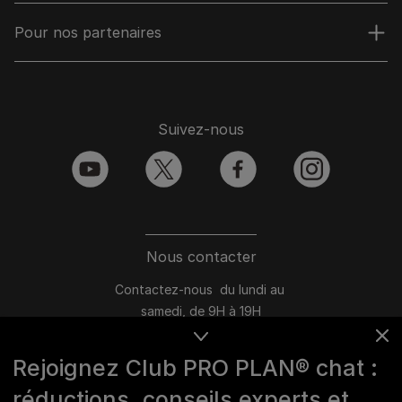
Pour nos partenaires
Suivez-nous
youtube
twitter
facebook
instagram
Nous contacter
Contactez-nous du lundi au
samedi, de 9H à 19H
Conversation instantanée en ligne
Rejoignez Club PRO PLAN® chat :
du lundi au vendredi, de 10H à 16H
réductions, conseils experts et