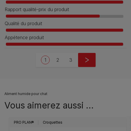
Rapport qualité-prix du produit
Qualité du produit
Appétence produit
Pagination
Current page
Page
Page
Next page
1
2
3
››
Aliment humide pour chat
Vous aimerez aussi …
PRO PLAN®
Croquettes