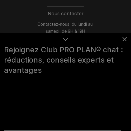
Nous contacter
Contactez-nous du lundi au
samedi, de 9H à 19H
Conversation instantanée en ligne
Rejoignez Club PRO PLAN® chat :
du lundi au vendredi, de 10H à 16H
réductions, conseils experts et
>
Nous écrire
avantages
Marques Pro Plan®, DOG CHOW
et CAT CHOW :
0 800 22 64 62
Les autres marques :​
0 806 800 361
*
Service gratuit + prix appel