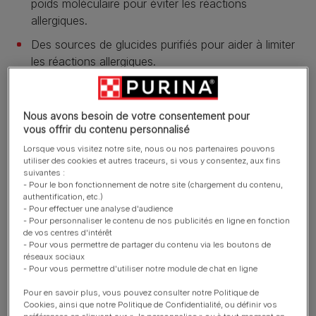
poids moléculaire pour éviter les réactions
allergiques.
Des sources de glucides purifiés pour aider à limiter
les réactions allergiques.
​Une grande saveur grâce à des ingrédients de haute
qualité.
Nous avons besoin de votre consentement pour
Contribue à la réduction des inflammations associées
vous offrir du contenu personnalisé
aux réactions allergiques grâce à l'apport d'acides
Lorsque vous visitez notre site, nous ou nos partenaires pouvons
gras oméga-3.
utiliser des cookies et autres traceurs, si vous y consentez, aux fins
suivantes :
En savoir plus
- Pour le bon fonctionnement de notre site (chargement du contenu,
authentification, etc.)
- Pour effectuer une analyse d'audience
- Pour personnaliser le contenu de nos publicités en ligne en fonction
de vos centres d'intérêt
Présentation du produit
- Pour vous permettre de partager du contenu via les boutons de
réseaux sociaux
- Pour vous permettre d'utiliser notre module de chat en ligne
Ingrédients et nutrition
Pour en savoir plus, vous pouvez consulter notre Politique de
Cookies, ainsi que notre Politique de Confidentialité, ou définir vos