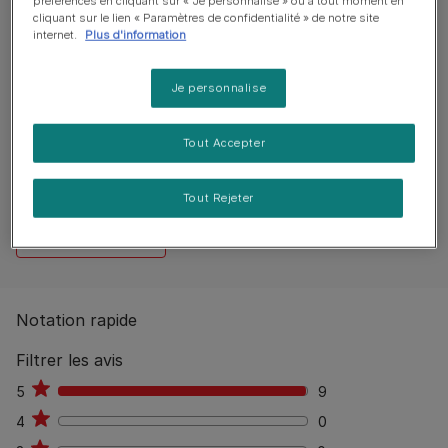
préférences en cliquant sur « Je personnalise » ou à tout moment en
Guide d’alimentation
cliquant sur le lien « Paramètres de confidentialité » de notre site
internet.
Plus d'information
Je personnalise
Reviews
9 reviews
Tout Accepter
0
%
Aucun avis publiés
Tout Rejeter
Rédiger un avis
Notation rapide
Filtrer les avis
5
9
9
4
0
0