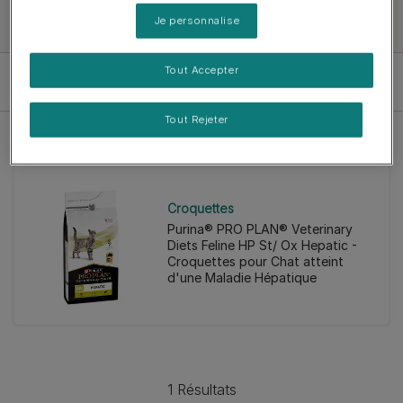
Je personnalise
Tout Accepter
Filter
Tout Rejeter
Croquettes
Purina® PRO PLAN® Veterinary
Diets Feline HP St/ Ox Hepatic -
Croquettes pour Chat atteint
d'une Maladie Hépatique
1 Résultats