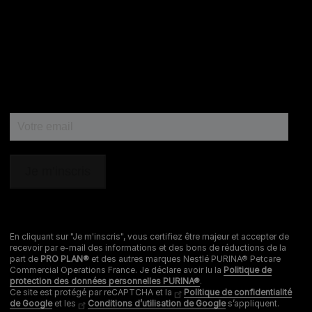
et CAT CHOW :
0 800 22 64 62
Les autres marques :​
0 806 800 361
*
Service gratuit + prix appel
Déclaration d'accessibilité
Mentions légales
Données personnelles
Cookies
Nestlé gender pay gap report
En cliquant sur "Je m'inscris", vous certifiez être majeur et accepter de
recevoir par e-mail des informations et des bons de réductions de la
Sitemap
part de
PRO PLAN®
et des autres marques Nestlé PURINA® Petcare
Commercial Operations France. Je déclare avoir lu la
Politique de
protection des données personnelles PURINA®
.
Ce site est protégé par reCAPTCHA et la
Politique de confidentialité
de Google
et les
Conditions d’utilisation de Google
s’appliquent.