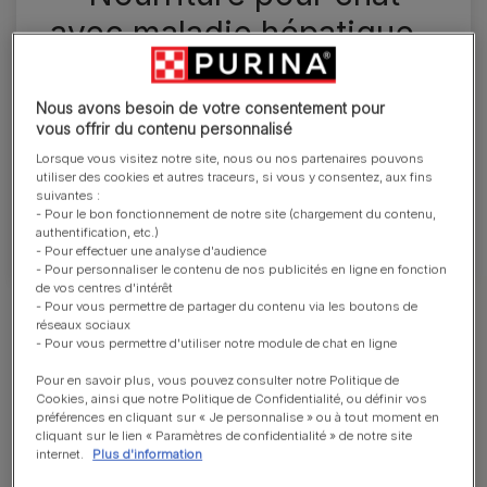
avec maladie hépatique -
PRO PLAN® Veterinary
Diets Feline HP St/ Ox
Nous avons besoin de votre consentement pour
vous offrir du contenu personnalisé
Hepatic™
Lorsque vous visitez notre site, nous ou nos partenaires pouvons
utiliser des cookies et autres traceurs, si vous y consentez, aux fins
suivantes :
Scientifiquement formulé pour aider à gérer les
- Pour le bon fonctionnement de notre site (chargement du contenu,
maladies hépatiques chez les chats adultes.
authentification, etc.)
- Pour effectuer une analyse d'audience
- Pour personnaliser le contenu de nos publicités en ligne en fonction
de vos centres d'intérêt
- Pour vous permettre de partager du contenu via les boutons de
Découvrez nos aliments selon les
réseaux sociaux
- Pour vous permettre d'utiliser notre module de chat en ligne
besoins de votre animal
Pour en savoir plus, vous pouvez consulter notre Politique de
Cookies, ainsi que notre Politique de Confidentialité, ou définir vos
préférences en cliquant sur « Je personnalise » ou à tout moment en
cliquant sur le lien « Paramètres de confidentialité » de notre site
Insuffisance rénale
Obésité
Intoléran
internet.
Plus d'information