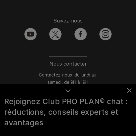
Suivez-nous
youtube
twitter
facebook
instagram
Nous contacter
Contactez-nous du lundi au
samedi, de 9H à 19H
Conversation instantanée en ligne
Rejoignez Club PRO PLAN® chat :
du lundi au vendredi, de 10H à 16H
réductions, conseils experts et
>
Nous écrire
avantages
Marques Pro Plan®, DOG CHOW