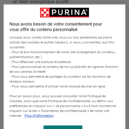
un bilan énergétique positif.
Niveau de protéines ajusté pour aider à réduire
l’accumulation de toxines et à maintenir la fonction
Nous avons besoin de votre consentement pour
hépatique.
vous offrir du contenu personnalisé
Haute appétence : pour aiguiser l’appétit et prévenir
Lorsque vous visitez notre site, nous ou nos partenaires pouvons
la malnutrition.
utiliser des cookies et autres traceurs, si vous y consentez, aux fins
suivantes :
En savoir plus
- Pour le bon fonctionnement de notre site (chargement du contenu,
authentification, etc.)
- Pour effectuer une analyse d'audience
- Pour personnaliser le contenu de nos publicités en ligne en fonction
de vos centres d'intérêt
Présentation du produit
- Pour vous permettre de partager du contenu via les boutons de
réseaux sociaux
- Pour vous permettre d'utiliser notre module de chat en ligne
Ingrédients et nutrition
Pour en savoir plus, vous pouvez consulter notre Politique de
Cookies, ainsi que notre Politique de Confidentialité, ou définir vos
préférences en cliquant sur « Je personnalise » ou à tout moment en
Guide d’alimentation
cliquant sur le lien « Paramètres de confidentialité » de notre site
internet.
Plus d'information