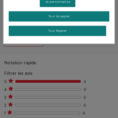
Je personnalise
Reviews
3 reviews
Tout Accepter
0
%
Aucun avis publiés
Tout Rejeter
Rédiger un avis
Notation rapide
Filtrer les avis
5
3
3
4
0
0
3
0
0
2
0
0
1
0
0