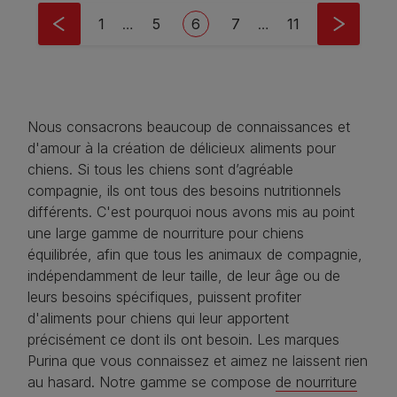
Pagination
First page
Page
Current page
Page
Last page
1
…
5
6
7
…
11
Nous consacrons beaucoup de connaissances et
d'amour à la création de délicieux aliments pour
chiens. Si tous les chiens sont d’agréable
compagnie, ils ont tous des besoins nutritionnels
différents. C'est pourquoi nous avons mis au point
une large gamme de nourriture pour chiens
équilibrée, afin que tous les animaux de compagnie,
indépendamment de leur taille, de leur âge ou de
leurs besoins spécifiques, puissent profiter
d'aliments pour chiens qui leur apportent
précisément ce dont ils ont besoin. Les marques
Purina que vous connaissez et aimez ne laissent rien
au hasard. Notre gamme se compose
de nourriture