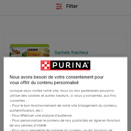
Filter
Sachets fraicheur
Friskies® - Sachets Fraîcheur en
Gelée pour chien adulte
Nous avons besoin de votre consentement pour
vous offrir du contenu personnalisé
Lorsque vous visitez notre site, nous ou nos partenaires pouvons
utiliser des cookies et autres traceurs, si vous y consentez, aux fins
suivantes :
- Pour le bon fonctionnement de notre site (chargement du contenu,
Croquettes
authentification, etc.)
- Pour effectuer une analyse d'audience
PRO PLAN® SMALL & MINI ADULT
- Pour personnaliser le contenu de nos publicités en ligne en fonction
EVERYDAY NUTRITION - RICHE EN
de vos centres d'intérêt
POULET
- Pour vous permettre de partager du contenu via les boutons de