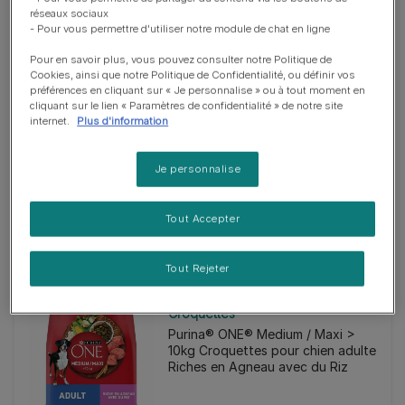
réseaux sociaux
- Pour vous permettre d'utiliser notre module de chat en ligne
Pour en savoir plus, vous pouvez consulter notre Politique de
Cookies, ainsi que notre Politique de Confidentialité, ou définir vos
préférences en cliquant sur « Je personnalise » ou à tout moment en
cliquant sur le lien « Paramètres de confidentialité » de notre site
internet.
Plus d'information
Croquettes
DOG CHOW® ADULT LIGHT - A LA
Je personnalise
DINDE
Tout Accepter
Tout Rejeter
Croquettes
Purina® ONE® Medium / Maxi >
10kg Croquettes pour chien adulte
Riches en Agneau avec du Riz