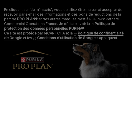
En cliquant sur "Je m'inscris", vous certifiez être majeur et accepter de
recevoir par e-mail des informations et des bons de réductions de la
part de
PRO PLAN®
et des autres marques Nestlé PURINA® Petcare
Commercial Operations France. Je déclare avoir lu la
Politique de
protection des données personnelles PURINA®
.
Ce site est protégé par reCAPTCHA et la
Politique de confidentialité
de Google
et les
Conditions d’utilisation de Google
s’appliquent.
Purina