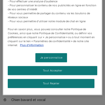
- Pour effectuer une analyse d'audience
- Pour personnaliser le contenu de nos publicités en ligne en fonction
de vos centres d'intérêt
- Pour vous permettre de partager du contenu via les boutons de
réseaux sociaux
- Pour vous permettre d'utiliser notre module de chat en ligne
Bon à savoir
Pour en savoir plus, vous pouvez consulter notre Politique de
Cookies, ainsi que notre Politique de Confidentialité, ou définir vos
Chien adapté à un propriétaire ayant de l'expérience
préférences en cliquant sur « Je personnalise » ou à tout moment en
cliquant sur le lien « Paramètres de confidentialité » de notre site
Education poussée requise
internet.
Plus d'information
Apprécie les promenades actives
Je personnalise
Apprécie de marcher plus de deux heures par jour
Grand chien
Tout Accepter
Bave très peu
Tout Rejeter
Nécessite d'être entretenu tous les jours
Race non hypoallergénique
Chien bavard et vocal