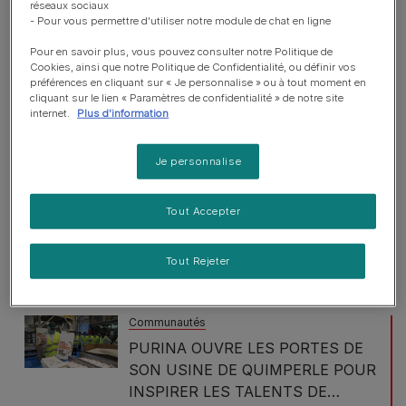
Temps de lecture : 3 min
réseaux sociaux
- Pour vous permettre d'utiliser notre module de chat en ligne
Communautés
Pour en savoir plus, vous pouvez consulter notre Politique de
Cookies, ainsi que notre Politique de Confidentialité, ou définir vos
Un compagnon à quatre pattes
préférences en cliquant sur « Je personnalise » ou à tout moment en
pour apporter du réconfort aux
cliquant sur le lien « Paramètres de confidentialité » de notre site
enfants de l'UAPED de Libourne
internet.
Plus d'information
Temps de lecture : 2 min
Je personnalise
Communautés
Purina PRO PLAN® organise un
Tout Accepter
échauffement qui a du chien pour
les ramasseurs de balles lors des
Tout Rejeter
Nitto ATP Finals à Turin.
Temps de lecture : 1 min
Communautés
PURINA OUVRE LES PORTES DE
SON USINE DE QUIMPERLE POUR
INSPIRER LES TALENTS DE