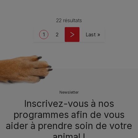
22 résultats
Pagination
Current page
Page
Last page
1
2
Last »
Newsletter
Inscrivez-vous à nos
programmes afin de vous
aider à prendre soin de votre
animal !