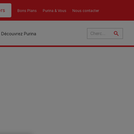
rs
Bons Plans
Purina & Vous
Nous contacter
Découvrez Purina
és
ant
u
ulte
s
r
son