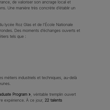
rance, de valoriser son ancrage local et
ons. Une manière très concrète d’établir un
 du lycée Roz Glas et de l’École Nationale
s rondes. Des moments d’échanges ouverts et
iers tels que :
 des métiers industriels et techniques, au-delà
jeunes.
aduate Program »
, véritable tremplin ouvert
re expérience. À ce jour,
22 talents