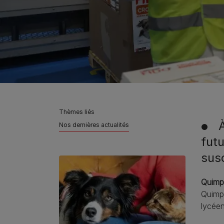
Thèmes liés
À
Nos dernières actualités
●
futu
sus
Quimp
Quimpe
lycéen