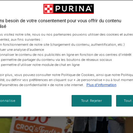
vous posez à propos de nos aliments, de leur
les emballages Purina de la bonne manière.​
chat adulte
PRO PLAN® Veterinary Diets
Purina® One®
Nos efforts en matière
Comment choisir ses
Tous nos conseils d’expe
fabrication et de leur impact environnemental.
d'Agriculture Régénératrice
Santé et bien-être du chat
Purina® One®
Toutes nos marques
récompenses
pour chien
adulte
Nos conseils de tri
Toutes nos marques
Tous nos conseils d’expert
Nos efforts en matière de
s besoin de votre consentement pour vous offrir du contenu
Alimentation pour un chat
En savoir plus
pour chat
développement durable
isé
adulte
Farmtopia
s visitez notre site, nous ou nos partenaires pouvons utiliser des cookies et autres
entez, aux fins suivantes :
on fonctionnement de notre site (chargement du contenu, authentification, etc.)
ctuer une analyse d'audience
onnaliser le contenu de nos publicités en ligne en fonction de vos centres d'intérêt
 permettre de partager du contenu via les boutons de réseaux sociaux
 permettre d'utiliser notre module de chat en ligne
oir plus, vous pouvez consulter notre Politique de Cookies, ainsi que notre Politiq
lité, ou définir vos préférences en cliquant sur « Je personnalise » ou à tout momen
« Paramètres de confidentialité » de notre site internet.
Plus d'information
sonnalise
Tout Rejeter
Tout