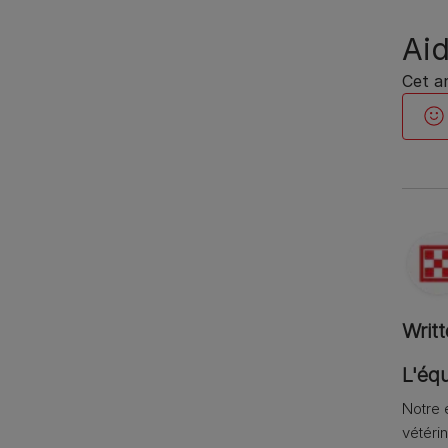
Aid
Cet ar
Writ
L'équ
Notre 
vétérin