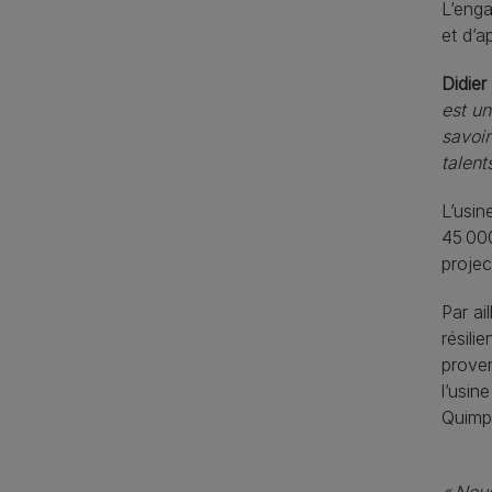
L’enga
et d’a
Didier
est un
savoir
talent
L’usin
45 000
projec
Par ai
résili
proven
l’usin
Quimpe
« Nous