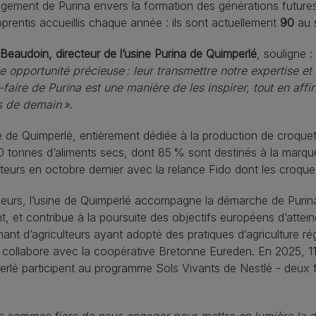
gement de Purina envers la formation des générations futures 
pprentis accueillis chaque année : ils sont actuellement
90
au s
 Beaudoin, directeur de l’usine Purina de Quimperlé
, souligne :
e opportunité précieuse : leur transmettre notre expertise et
-faire de Purina est une manière de les inspirer, tout en af
s de demain »
.
e de Quimperlé, entièrement dédiée à la production de croque
 tonnes d’aliments secs, dont 85 % sont destinés à la marqu
teurs en octobre dernier avec la relance Fido dont les croqu
lleurs, l’usine de Quimperlé accompagne la démarche de Purin
ent, et contribue à la poursuite des objectifs européens d’att
ant d’agriculteurs ayant adopté des pratiques d’agriculture ré
e collabore avec la coopérative Bretonne Eureden. En 2025, 1
rlé participent au programme Sols Vivants de Nestlé - deux f
 sommes fiers de nous engager pour mettre en lumière la dive