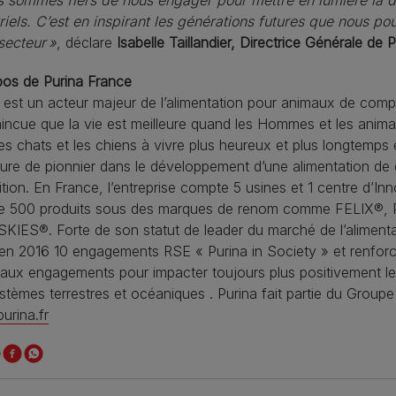
riels. C’est en inspirant les générations futures que nous po
secteur »
, déclare
Isabelle Taillandier, Directrice Générale de 
pos de Purina France
 est un acteur majeur de l’alimentation pour animaux de com
ncue que la vie est meilleure quand les Hommes et les animau
les chats et les chiens à vivre plus heureux et plus longtemps
igure de pionnier dans le développement d’une alimentation de q
rition. En France, l’entreprise compte 5 usines et 1 centre d’I
de 500 produits sous des marques de renom comme FELI
SKIES®. Forte de son statut de leader du marché de l’alime
 en 2016 10 engagements RSE « Purina in Society » et renfo
aux engagements pour impacter toujours plus positivement l
tèmes terrestres et océaniques . Purina fait partie du Groupe 
urina.fr