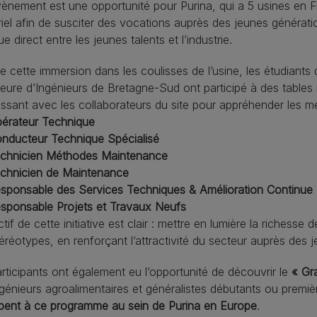
ènement est une opportunité pour Purina, qui a 5 usines en F
riel afin de susciter des vocations auprès des jeunes générati
ue direct entre les jeunes talents et l’industrie.
e cette immersion dans les coulisses de l’usine, les étudiants
eure d’Ingénieurs de Bretagne-Sud ont participé à des table
issant avec les collaborateurs du site pour appréhender les mét
rateur Technique
ducteur Technique Spécialisé
hnicien Méthodes Maintenance
hnicien de Maintenance
ponsable des Services Techniques & Amélioration Continue
ponsable Projets et Travaux Neufs
ctif de cette initiative est clair : mettre en lumière la richesse
éréotypes, en renforçant l’attractivité du secteur auprès des 
rticipants ont également eu l’opportunité de découvrir le
« Gr
génieurs agroalimentaires et généralistes débutants ou premiè
ipent à ce programme au sein de Purina en Europe
.