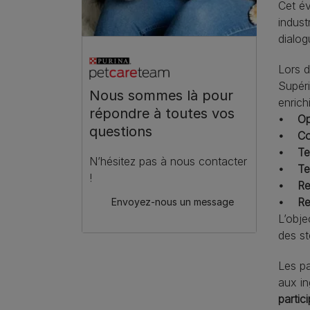
Cet év
indust
dialog
Lors d
Supéri
Nous sommes là pour
enrich
répondre à toutes vos
• Opé
questions
• Con
• Tec
N’hésitez pas à nous contacter
• Tec
!
• Res
• Res
Envoyez-nous un message
L’obje
des st
Les pa
aux in
partic