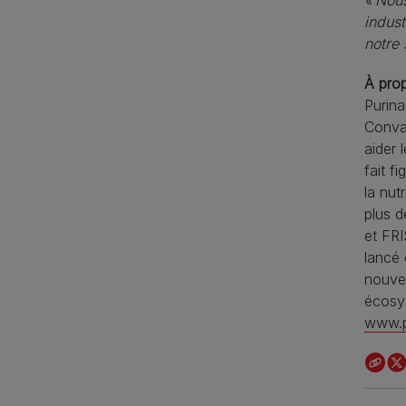
indust
notre 
À pro
Purina
Convai
aider 
fait f
la nut
plus 
et FRI
lancé
nouve
écosys
www.p