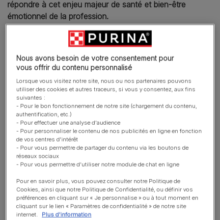
répondre à cet enjeu majeur de santé et bien-être
émotionnel de la profession.
Les vétérinaires, une profession sous forte tension
Nous avons besoin de votre consentement pour
35 millions², c’est la hausse de la population animale
vous offrir du contenu personnalisé
européenne en à peine trois ans, de 2021 à 2024. Cela
Lorsque vous visitez notre site, nous ou nos partenaires pouvons
représente en moyenne
100 animaux supplémentaires
utiliser des cookies et autres traceurs, si vous y consentez, aux fins
par vétérinaire en Europe
. En parallèle, les animaux de
suivantes :
compagnie occupent une place grandissante au sein des
- Pour le bon fonctionnement de notre site (chargement du contenu,
authentification, etc.)
foyers, et sont de plus en plus considérés comme des
- Pour effectuer une analyse d'audience
membres à part entière de la famille.
- Pour personnaliser le contenu de nos publicités en ligne en fonction
de vos centres d'intérêt
- Pour vous permettre de partager du contenu via les boutons de
Les vétérinaires doivent ainsi composer avec davantage
réseaux sociaux
d’animaux à soigner et des possesseurs beaucoup plus
- Pour vous permettre d'utiliser notre module de chat en ligne
attentifs et exigeants. Il n’est donc pas surprenant qu’une
Pour en savoir plus, vous pouvez consulter notre Politique de
nouvelle étude menée par Purina® PRO PLAN® révèle
le
Cookies, ainsi que notre Politique de Confidentialité, ou définir vos
besoin urgent de soutien en matière de bien-être
préférences en cliquant sur « Je personnalise » ou à tout moment en
cliquant sur le lien « Paramètres de confidentialité » de notre site
émotionnel au sein de la profession vétérinaire
:
internet.
Plus d'information