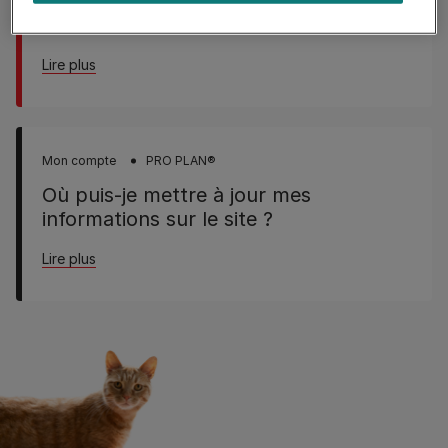
de passe sur vos sites ; Je souhaite
modifier mes données
about J'ai un problème de connexion / mot de passe 
Lire plus
Mon compte
PRO PLAN®
Où puis-je mettre à jour mes
informations sur le site ?
about Où puis-je mettre à jour mes informations sur le
Lire plus