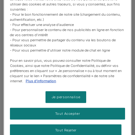
utiliser des cookies et autres traceurs, si vous y consentez, aux fins
suivantes :
- Pour le bon fonctionnement de notre site (chargement du contenu,
Filtrer par marque :
authentification, etc.)
- Pour effectuer une analyse d'audience
- Pour personnaliser le contenu de nos publicités en ligne en fonction
de vos centres d'intérêt
- Pour vous permettre de partager du contenu via les boutons de
réseaux sociaux
- Pour vous permettre d'utiliser notre module de chat en ligne
Mon compte
PRO PLAN®
Pour en savoir plus, vous pouvez consulter notre Politique de
Cookies, ainsi que notre Politique de Confidentialité, ou définir vos
Comment faire si je n'ai pas trouvé de
préférences en cliquant sur « Je personnalise » ou à tout moment en
réponse à ma question ?
cliquant sur le lien « Paramètres de confidentialité » de notre site
internet.
Plus d'information
about Comment faire si je n'ai pas trouvé de répons
Lire plus
Je personnalise
Tout Accepter
Mon compte
J'ai un problème de connexion / mot
Tout Rejeter