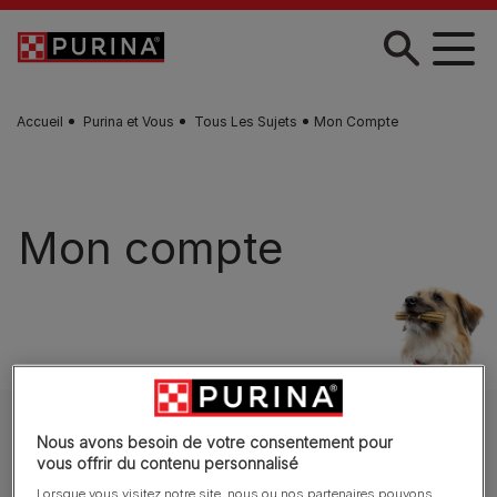
Skip to main content
Accueil
Purina et Vous
Tous Les Sujets
Mon Compte
Mon compte
Explorer les catégories
Nous avons besoin de votre consentement pour
vous offrir du contenu personnalisé
Lorsque vous visitez notre site, nous ou nos partenaires pouvons