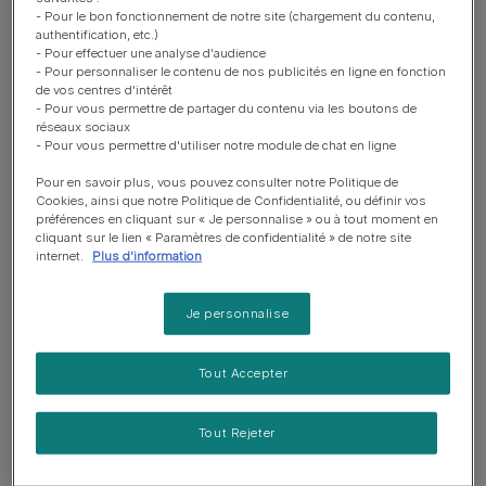
- Pour le bon fonctionnement de notre site (chargement du contenu,
authentification, etc.)
- Pour effectuer une analyse d'audience
Filtrer par marque :
- Pour personnaliser le contenu de nos publicités en ligne en fonction
de vos centres d'intérêt
- Pour vous permettre de partager du contenu via les boutons de
réseaux sociaux
- Pour vous permettre d'utiliser notre module de chat en ligne
Pour en savoir plus, vous pouvez consulter notre Politique de
Cookies, ainsi que notre Politique de Confidentialité, ou définir vos
Acheter nos produits
préférences en cliquant sur « Je personnalise » ou à tout moment en
cliquant sur le lien « Paramètres de confidentialité » de notre site
Où acheter les produits Purina pour
internet.
Plus d'information
mon chien ou mon chat ?
Je personnalise
about Où acheter les produits Purina pour mon chie
Lire plus
Tout Accepter
Acheter nos produits
PRO PLAN®
Tout Rejeter
Où puis-je acheter PRO PLAN®