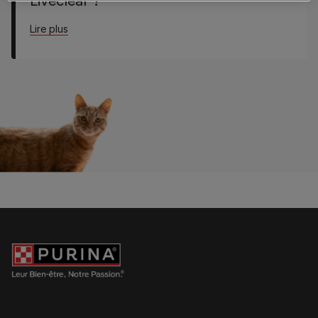
Liveclear ?
about Où puis-je acheter PRO PLAN® Liveclear ?
Lire plus