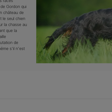
s races
 de Gordon qui
son château de
 le seul chien
ur la chasse au
rant que la
ille
putation de
ême s'il n'est