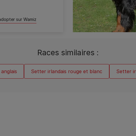
n
adopter sur Wamiz
Races similaires :
 anglais
Setter irlandais rouge et blanc
Setter i