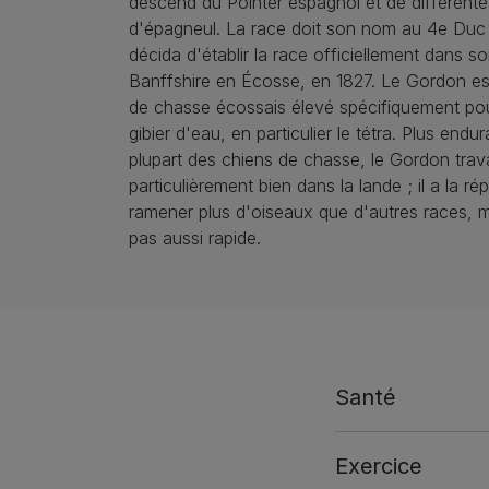
descend du Pointer espagnol et de différente
d'épagneul. La race doit son nom au 4e Duc
décida d'établir la race officiellement dans 
Banffshire en Écosse, en 1827. Le Gordon est
de chasse écossais élevé spécifiquement po
gibier d'eau, en particulier le tétra. Plus endu
plupart des chiens de chasse, le Gordon trava
particulièrement bien dans la lande ; il a la ré
ramener plus d'oiseaux que d'autres races, m
pas aussi rapide.
Santé
Exercice