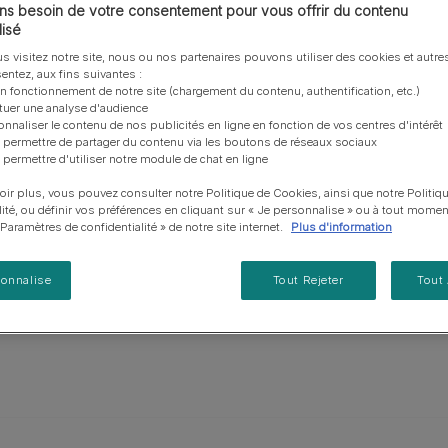
vous posez à propos de nos aliments, de leur
les emballages Purina de la bonne manière.​
chat adulte
PRO PLAN® Veterinary Diets
Purina® One®
Nos efforts en matière
s besoin de votre consentement pour vous offrir du contenu
Comment choisir ses
Tous nos conseils d’expe
lés, le Setter Gordon
fabrication et de leur impact environnemental.
d'Agriculture Régénératrice
Santé et bien-être du chat
isé
Purina® One®
Toutes nos marques
récompenses
pour chien
adulte
 ; il est très endurant à la
Nos conseils de tri
Toutes nos marques
s visitez notre site, nous ou nos partenaires pouvons utiliser des cookies et autres
Tous nos conseils d’expert
Nos efforts en matière de
Alimentation pour un chat
avec de longues franges
entez, aux fins suivantes :
En savoir plus
pour chat
développement durable
adulte
on fonctionnement de notre site (chargement du contenu, authentification, etc.)
queue. Adulte, le mâle
ctuer une analyse d'audience
Farmtopia
t 25,5 kg.
onnaliser le contenu de nos publicités en ligne en fonction de vos centres d'intérêt
 permettre de partager du contenu via les boutons de réseaux sociaux
 permettre d'utiliser notre module de chat en ligne
oir plus, vous pouvez consulter notre Politique de Cookies, ainsi que notre Politiq
lité, ou définir vos préférences en cliquant sur « Je personnalise » ou à tout momen
« Paramètres de confidentialité » de notre site internet.
Plus d'information
sonnalise
Tout Rejeter
Tout