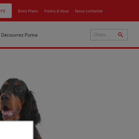
rs
Bons Plans
Purina & Vous
Nous contacter
Découvrez Purina
és
ant
u
ulte
s
r
son