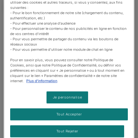
utiliser des cookies et autres traceurs, si vous y consentez, aux fins
suivantes :
- Pour le bon fonctionnement de notre site (chargement du contenu,
authentification, etc.)
Bon à savoir
- Pour effectuer une analyse d'audience
- Pour personnaliser le contenu de nos publicités en ligne en fonction
de vos centres d'intérêt
- Pour vous permettre de partager du contenu via les boutons de
Chien adapté à un propriétaire ayant beaucoup
réseaux sociaux
d'expérience
- Pour vous permettre d'utiliser notre module de chat en ligne
Education poussée requise
Pour en savoir plus, vous pouvez consulter notre Politique de
Cookies, ainsi que notre Politique de Confidentialité, ou définir vos
Apprécie les promenades toniques
préférences en cliquant sur « Je personnalise » ou à tout moment en
cliquant sur le lien « Paramètres de confidentialité » de notre site
Apprécie de marcher plus de deux heures par jour
internet.
Plus d'information
Chien moyen
Je personnalise
Bave très peu
Nécessite d'être entretenu tous les jours
Tout Accepter
Race non hypoallergénique
Chien bavard et vocal
Tout Rejeter