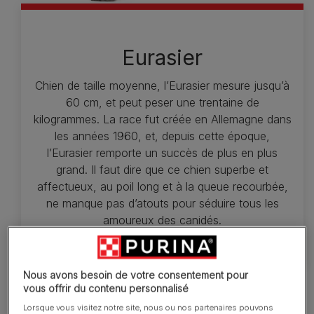
Eurasier
Chien de taille moyenne, l’Eurasier mesure jusqu’à
60 cm, et peut peser une trentaine de
kilogrammes. La race fut créée en Allemagne dans
les années 1960, et, depuis cette époque,
l’Eurasier remporte un succès de plus en plus
grand. Il faut dire que ce chien superbe et
affectueux, au poil long et à la queue recourbée,
ne manque pas d’atouts pour séduire tous les
amoureux des canidés.
Nous avons besoin de votre consentement pour
vous offrir du contenu personnalisé
Lorsque vous visitez notre site, nous ou nos partenaires pouvons