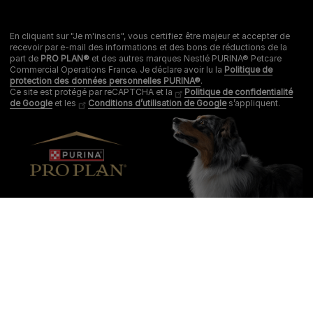
En cliquant sur "Je m'inscris", vous certifiez être majeur et accepter de
recevoir par e-mail des informations et des bons de réductions de la
part de
PRO PLAN®
et des autres marques Nestlé PURINA® Petcare
Commercial Operations France. Je déclare avoir lu la
Politique de
protection des données personnelles PURINA®
.
Ce site est protégé par reCAPTCHA et la
Politique de confidentialité
de Google
et les
Conditions d’utilisation de Google
s’appliquent.