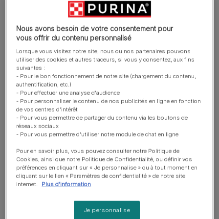
Nous avons besoin de votre consentement pour
vous offrir du contenu personnalisé
Lorsque vous visitez notre site, nous ou nos partenaires pouvons
utiliser des cookies et autres traceurs, si vous y consentez, aux fins
suivantes :
- Pour le bon fonctionnement de notre site (chargement du contenu,
authentification, etc.)
- Pour effectuer une analyse d'audience
- Pour personnaliser le contenu de nos publicités en ligne en fonction
de vos centres d'intérêt
- Pour vous permettre de partager du contenu via les boutons de
réseaux sociaux
- Pour vous permettre d'utiliser notre module de chat en ligne
Si vous souhaitez accueillir un chaton, vous devrez
Pour en savoir plus, vous pouvez consulter notre Politique de
prendre cela en considération. Si vous choisissez un
Cookies, ainsi que notre Politique de Confidentialité, ou définir vos
chaton provenant d'une portée, cherchez le chat qui
préférences en cliquant sur « Je personnalise » ou à tout moment en
cliquant sur le lien « Paramètres de confidentialité » de notre site
répond de manière positive mais non agressive à votre
internet.
Plus d'information
toucher ou à votre voix et à ses frères et sœurs.
Je personnalise
Un chaton qui évite le groupe et qui ne veut jamais vous