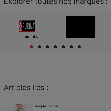
Explorer toutes nos marques :
1
2
3
4
5
6
7
Articles liés :
Adopter un chat