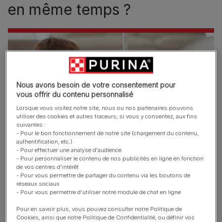
en même temps ?
Nous avons besoin de votre consentement pour
vous offrir du contenu personnalisé
Lorsque vous visitez notre site, nous ou nos partenaires pouvons
utiliser des cookies et autres traceurs, si vous y consentez, aux fins
suivantes :
- Pour le bon fonctionnement de notre site (chargement du contenu,
authentification, etc.)
- Pour effectuer une analyse d'audience
- Pour personnaliser le contenu de nos publicités en ligne en fonction
C’est certainement la meilleure solution pour que les
de vos centres d'intérêt
- Pour vous permettre de partager du contenu via les boutons de
chatons apprennent à se connaître et à trouver leurs
réseaux sociaux
repères chez vous. Au moment de l’adoption (entre 8 et
- Pour vous permettre d'utiliser notre module de chat en ligne
12 semaines), les chatons sont encore prêts à accepter
Pour en savoir plus, vous pouvez consulter notre Politique de
facilement de partager leur territoire. Ensuite, tout
Cookies, ainsi que notre Politique de Confidentialité, ou définir vos