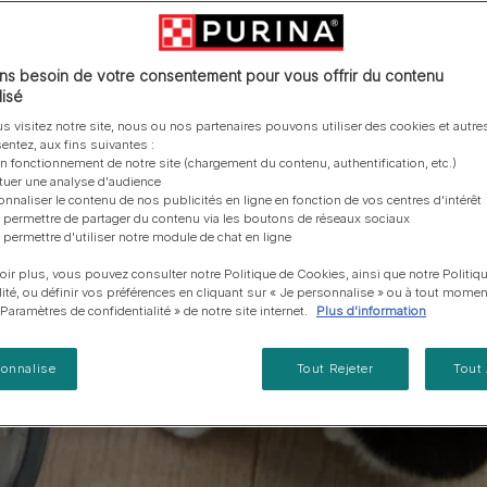
vous posez à propos de nos aliments, de leur
les emballages Purina de la bonne manière.​
chat adulte
PRO PLAN® Veterinary Diets
Purina® One®
Nos efforts en matière
Comment choisir ses
Tous nos conseils d’expe
fabrication et de leur impact environnemental.
d'Agriculture Régénératrice
Santé et bien-être du chat
Purina® One®
Toutes nos marques
récompenses
pour chien
adulte
Nos conseils de tri
Toutes nos marques
Tous nos conseils d’expert
Nos efforts en matière de
s besoin de votre consentement pour vous offrir du contenu
Alimentation pour un chat
En savoir plus
pour chat
développement durable
isé
adulte
Farmtopia
s visitez notre site, nous ou nos partenaires pouvons utiliser des cookies et autres
entez, aux fins suivantes :
on fonctionnement de notre site (chargement du contenu, authentification, etc.)
ctuer une analyse d'audience
onnaliser le contenu de nos publicités en ligne en fonction de vos centres d'intérêt
 permettre de partager du contenu via les boutons de réseaux sociaux
 permettre d'utiliser notre module de chat en ligne
oir plus, vous pouvez consulter notre Politique de Cookies, ainsi que notre Politiq
lité, ou définir vos préférences en cliquant sur « Je personnalise » ou à tout momen
« Paramètres de confidentialité » de notre site internet.
Plus d'information
sonnalise
Tout Rejeter
Tout