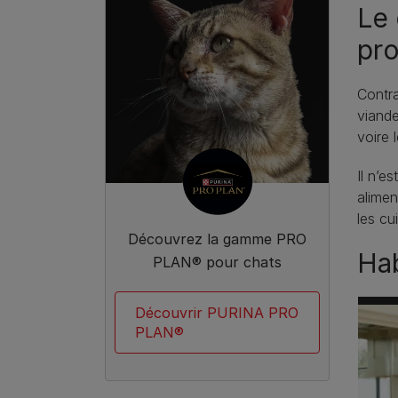
Le 
pro
Contra
viande
voire l
Il n’e
alimen
les cui
Découvrez la gamme PRO
Hab
PLAN® pour chats
Découvrir PURINA PRO
PLAN®