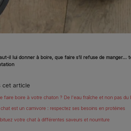
ut-il lui donner à boire, que faire s’il refuse de manger… 
ntation
 cet article
e faire boire à votre chaton ? De l'eau fraîche et non pas du l
 chat est un carnivore : respectez ses besoins en protéines
bituez votre chat à différentes saveurs et nourriture