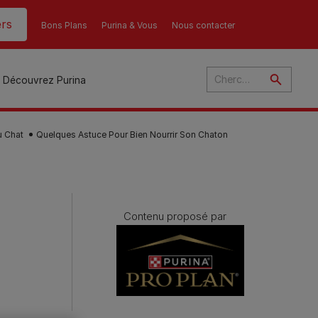
rs
Bons Plans
Purina & Vous
Nous contacter
Découvrez Purina
u Chat
Quelques Astuce Pour Bien Nourrir Son Chaton
és
ant
u
Contenu proposé par
ulte
s
r
son