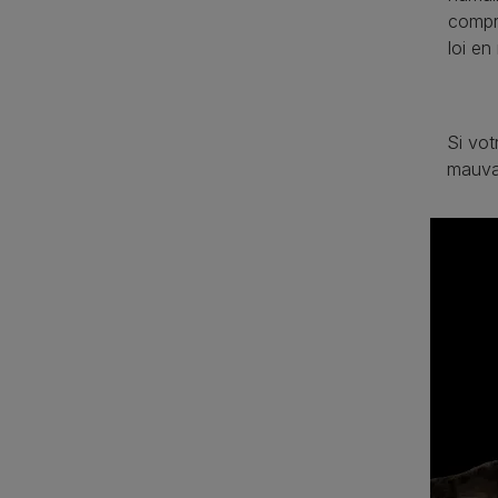
compre
loi en
Si vot
mauvai