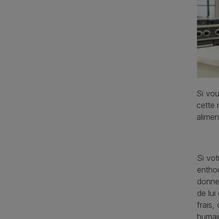
Si vou
cette 
alimen
Si vot
enthou
donne
de lu
frais,
humain