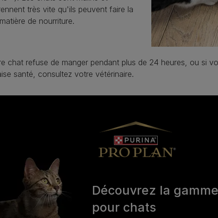
nnent très vite qu'ils peuvent faire la
 matière de nourriture.
re chat refuse de manger pendant plus de 24 heures, ou si v
se santé, consultez votre vétérinaire.
Découvrez la gamm
pour chats