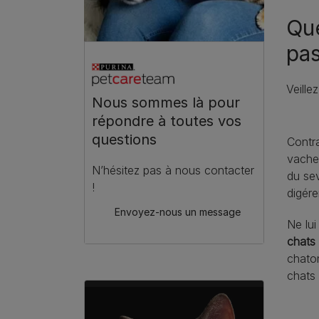
Que
pas
Veille
Nous sommes là pour
répondre à toutes vos
questions
Contra
vache 
N’hésitez pas à nous contacter
du sev
!
digére
Envoyez-nous un message
Ne lu
chats
chaton
chats