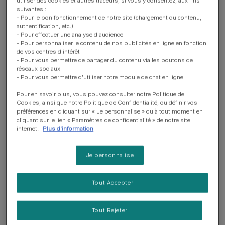
utiliser des cookies et autres traceurs, si vous y consentez, aux fins
Noms de chien
suivantes :
- Pour le bon fonctionnement de notre site (chargement du contenu,
Trouvez le nom idéal pour votre
authentification, etc.)
chiot
- Pour effectuer une analyse d'audience
- Pour personnaliser le contenu de nos publicités en ligne en fonction
Temps de lecture : 9 min
de vos centres d'intérêt
- Pour vous permettre de partager du contenu via les boutons de
réseaux sociaux
Adopter un chien
- Pour vous permettre d'utiliser notre module de chat en ligne
Grandir avec un chien : 5 bienfaits
Pour en savoir plus, vous pouvez consulter notre Politique de
pour les enfants
Cookies, ainsi que notre Politique de Confidentialité, ou définir vos
Temps de lecture : 5 min
préférences en cliquant sur « Je personnalise » ou à tout moment en
cliquant sur le lien « Paramètres de confidentialité » de notre site
internet.
Plus d'information
Adopter un chien
Devrais-je acheter ou adopter un
Je personnalise
chiot ?
Temps de lecture : 14 min
Tout Accepter
Tout Rejeter
15 résultats