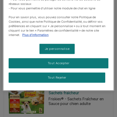
réseaux sociaux
- Pour vous permettre d'utiliser notre module de chat en ligne
Pour en savoir plus, vous pouvez consulter notre Politique de
Cookies, ainsi que notre Politique de Confidentialité, ou définir vos
préférences en cliquant sur « Je personnalise » ou à tout moment en
cliquant sur le lien « Paramètres de confidentialité » de notre site
internet.
Plus d'information
Friandises & Biscuits
FIDO® DeliBon au Poulet –
Je personnalise
Friandises pour Chien
Tout Accepter
Tout Rejeter
Sachets fraicheur
Friskies® - Sachets Fraîcheur en
Sauce pour chien adulte