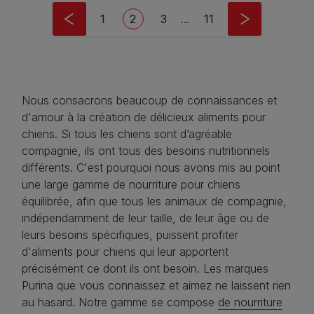
Pagination
Page
Current page
Page
Last page
1
2
3
…
11
Nous consacrons beaucoup de connaissances et
d'amour à la création de délicieux aliments pour
chiens. Si tous les chiens sont d’agréable
compagnie, ils ont tous des besoins nutritionnels
différents. C'est pourquoi nous avons mis au point
une large gamme de nourriture pour chiens
équilibrée, afin que tous les animaux de compagnie,
indépendamment de leur taille, de leur âge ou de
leurs besoins spécifiques, puissent profiter
d'aliments pour chiens qui leur apportent
précisément ce dont ils ont besoin. Les marques
Purina que vous connaissez et aimez ne laissent rien
au hasard. Notre gamme se compose
de nourriture