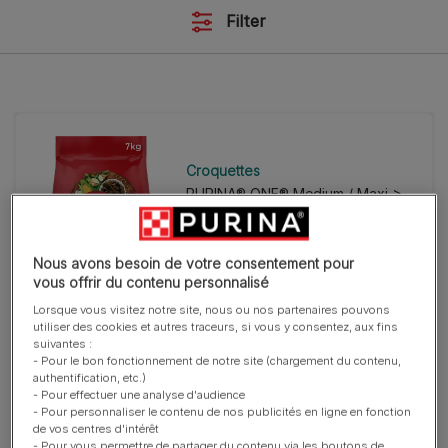
Filter
Croquettes
PURINA® ONE® Medium / Maxi >
10kg Croquettes pour chien adulte
Riche en Bœuf avec du Riz
Nous avons besoin de votre consentement pour
vous offrir du contenu personnalisé
Lorsque vous visitez notre site, nous ou nos partenaires pouvons
utiliser des cookies et autres traceurs, si vous y consentez, aux fins
suivantes :
- Pour le bon fonctionnement de notre site (chargement du contenu,
authentification, etc.)
- Pour effectuer une analyse d'audience
Suppléments
- Pour personnaliser le contenu de nos publicités en ligne en fonction
PRO PLAN® Relax +
de vos centres d'intérêt
- Pour vous permettre de partager du contenu via les boutons de