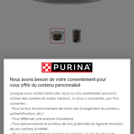
PRO PLAN® Veterinary Diets Chien Boite individuelle
PURINA® PRO PLAN® VETERINARY DIETS
Canine NF Renal Function - Boites pour
Nous avons besoin de votre consentement pour
chien souffrant d'insuffisance rénale
vous offrir du contenu personnalisé
Lorsque vous visitez notre site, nous ou nos partenaires pouvons
utiliser des cookies et autres traceurs, si vous y consentez, aux fins
Rédiger un avis
suivantes :
- Pour le bon fonctionnement de notre site (chargement du contenu,
authentification, etc.)
Tailles disponibles​ :
195g
400g
- Pour effectuer une analyse d'audience
- Pour personnaliser le contenu de nos publicités en ligne en fonction
de vos centres d'intérêt
Faible teneur en phosphore pour aider à ralentir la
- Pour vous permettre de partager du contenu via les boutons de