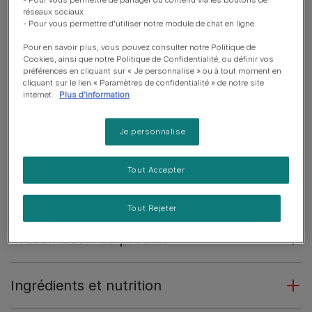
progression des lésions rénales.
réseaux sociaux
- Pour vous permettre d'utiliser notre module de chat en ligne
Teneur limitée en protéines mais de qualité supérieure
pour aider à minimiser la fonte musculaire et la
Pour en savoir plus, vous pouvez consulter notre Politique de
Cookies, ainsi que notre Politique de Confidentialité, ou définir vos
formation de toxines.
préférences en cliquant sur « Je personnalise » ou à tout moment en
cliquant sur le lien « Paramètres de confidentialité » de notre site
​Teneur élevée en oméga-3 pour aider à réduire
internet.
Plus d'information
l’hypertension rénale et l’inflammation.
Formule très appétente qui aide à renforcer
Je personnalise
l'absorbance chez les patients sans appétit ou
anorexiques et pendant une utilisation prolongée.
Tout Accepter
En savoir plus
Tout Rejeter
Présentation du produit
Ingrédients et nutrition