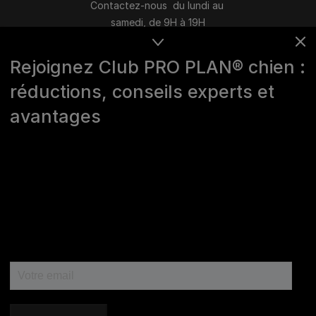
Contactez-nous du lundi au
samedi, de 9H à 19H
Conversation instantanée en ligne
Rejoignez Club PRO PLAN® chien :
du lundi au vendredi, de 10H à 16H
réductions, conseils experts et
>
Nous écrire
avantages
Marques Pro Plan®, DOG CHOW
et CAT CHOW :
0 800 22 64 62
Les autres marques :​
0 806 800 361
*
Service gratuit + prix appel