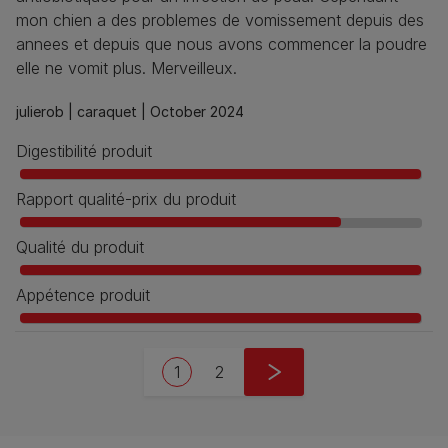
mon chien a des problemes de vomissement depuis des
annees et depuis que nous avons commencer la poudre
elle ne vomit plus. Merveilleux.
julierob |
caraquet |
October 2024
Digestibilité produit
Rapport qualité-prix du produit
Qualité du produit
Appétence produit
Pagination
Current page
Page
Next page
1
2
››