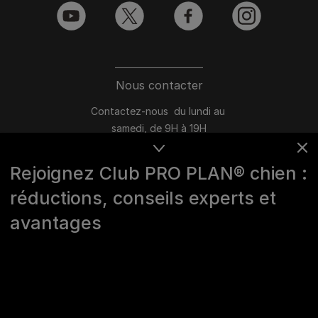
youtube
twitter
facebook
instagram
Nous contacter
Contactez-nous du lundi au
samedi, de 9H à 19H
Conversation instantanée en ligne
Rejoignez Club PRO PLAN® chien :
du lundi au vendredi, de 10H à 16H
réductions, conseils experts et
>
Nous écrire
avantages
Marques Pro Plan®, DOG CHOW
et CAT CHOW :
0 800 22 64 62
Les autres marques :​