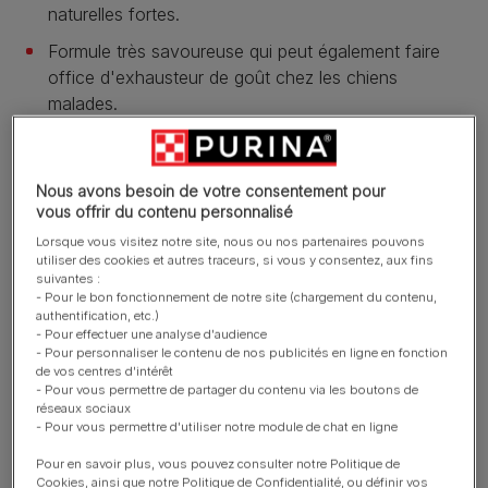
naturelles fortes.
Formule très savoureuse qui peut également faire
office d'exhausteur de goût chez les chiens
malades.
En savoir plus
Nous avons besoin de votre consentement pour
vous offrir du contenu personnalisé
Présentation du produit
Lorsque vous visitez notre site, nous ou nos partenaires pouvons
utiliser des cookies et autres traceurs, si vous y consentez, aux fins
suivantes :
Ingrédients et nutrition
- Pour le bon fonctionnement de notre site (chargement du contenu,
authentification, etc.)
- Pour effectuer une analyse d'audience
- Pour personnaliser le contenu de nos publicités en ligne en fonction
Guide d’alimentation
de vos centres d'intérêt
- Pour vous permettre de partager du contenu via les boutons de
réseaux sociaux
- Pour vous permettre d'utiliser notre module de chat en ligne
Reviews
Pour en savoir plus, vous pouvez consulter notre Politique de
Cookies, ainsi que notre Politique de Confidentialité, ou définir vos