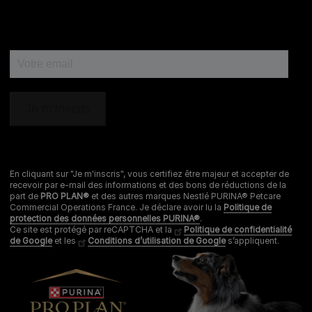
0 806 800 361
*
Service gratuit + prix appel
Déclaration d'accessibilité
Mentions légales
Données personnelles
Cookies
Nestlé gender pay gap report
En cliquant sur "Je m'inscris", vous certifiez être majeur et accepter de
recevoir par e-mail des informations et des bons de réductions de la
Sitemap
part de
PRO PLAN®
et des autres marques Nestlé PURINA® Petcare
Commercial Operations France. Je déclare avoir lu la
Politique de
protection des données personnelles PURINA®
.
Ce site est protégé par reCAPTCHA et la
Politique de confidentialité
de Google
et les
Conditions d’utilisation de Google
s’appliquent.
® REG. TRADEMARK OF SOCIÉTÉ DES PRODUITS NESTLÉ S.A.