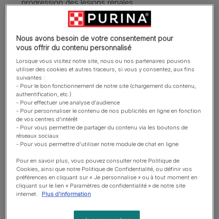
progression des lésions rénales.
Teneur limitée en protéines mais de qualité supérieure
pour aider à minimiser la fonte musculaire et la
Nous avons besoin de votre consentement pour
formation de toxines.
vous offrir du contenu personnalisé
​Teneur élevée en oméga-3 pour aider à réduire
Lorsque vous visitez notre site, nous ou nos partenaires pouvons
utiliser des cookies et autres traceurs, si vous y consentez, aux fins
l’hypertension rénale et l’inflammation.
suivantes :
- Pour le bon fonctionnement de notre site (chargement du contenu,
Formule trės appėtente qui aide á renforcer
authentification, etc.)
l'observance chez les patients sans appėtit ou
- Pour effectuer une analyse d'audience
anorexiques et pendant une utilisation prolongėe.
- Pour personnaliser le contenu de nos publicités en ligne en fonction
de vos centres d'intérêt
En savoir plus
- Pour vous permettre de partager du contenu via les boutons de
réseaux sociaux
- Pour vous permettre d'utiliser notre module de chat en ligne
Pour en savoir plus, vous pouvez consulter notre Politique de
Présentation du produit
Cookies, ainsi que notre Politique de Confidentialité, ou définir vos
préférences en cliquant sur « Je personnalise » ou à tout moment en
cliquant sur le lien « Paramètres de confidentialité » de notre site
internet.
Plus d'information
Ingrédients et nutrition