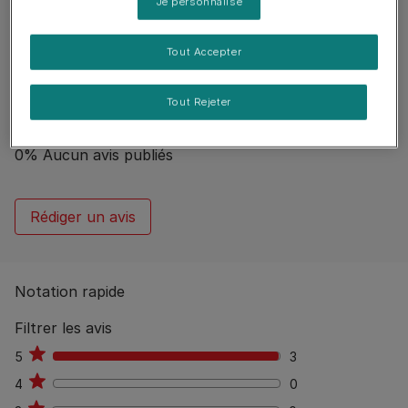
Je personnalise
Guide d’alimentation
Tout Accepter
Reviews
Tout Rejeter
3 reviews
0
%
Aucun avis publiés
Rédiger un avis
Notation rapide
Filtrer les avis
5
3
3
4
0
0