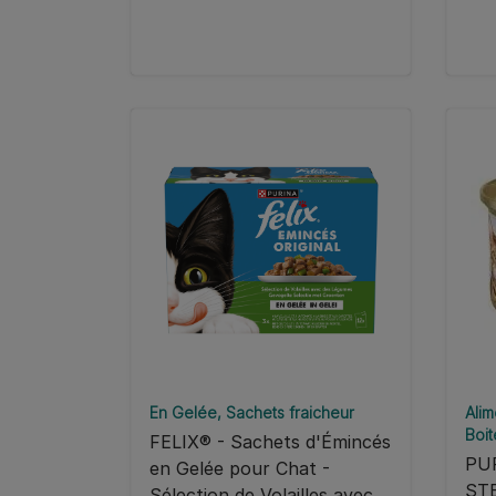
En Gelée
Sachets fraicheur
Alim
Boit
FELIX® - Sachets d'Émincés
PU
en Gelée pour Chat -
ST
Sélection de Volailles avec