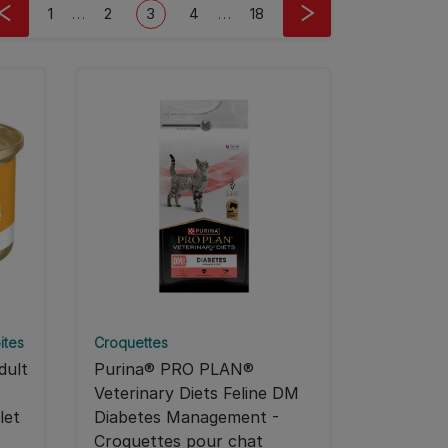
gination
First page
Page
Current page
Page
Last page
1
…
2
3
4
…
18
ites
Croquettes
ult
Purina® PRO PLAN®
Veterinary Diets Feline DM
let
Diabetes Management -
Croquettes pour chat