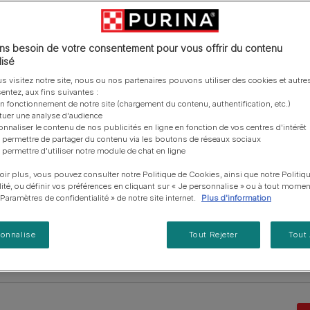
vous posez à propos de nos aliments, de leur
les emballages Purina de la bonne manière.​
chat adulte
e qualité car ce sont de fins gourmets !
PRO PLAN® Veterinary Diets
Purina® One®
Nos efforts en matière
Comment choisir ses
Tous nos conseils d’expe
fabrication et de leur impact environnemental.
d'Agriculture Régénératrice
Santé et bien-être du chat
Purina® One®
Toutes nos marques
récompenses
pour chien
adulte
Nos conseils de tri
Toutes nos marques
Tous nos conseils d’expert
Nos efforts en matière de
s besoin de votre consentement pour vous offrir du contenu
Alimentation pour un chat
En savoir plus
pour chat
développement durable
isé
adulte
*Un bol d’eau propr
Farmtopia
s visitez notre site, nous ou nos partenaires pouvons utiliser des cookies et autres
entez, aux fins suivantes :
on fonctionnement de notre site (chargement du contenu, authentification, etc.)
ctuer une analyse d'audience
onnaliser le contenu de nos publicités en ligne en fonction de vos centres d'intérêt
Découvrir nos produits pour Chat
 permettre de partager du contenu via les boutons de réseaux sociaux
 permettre d'utiliser notre module de chat en ligne
oir plus, vous pouvez consulter notre Politique de Cookies, ainsi que notre Politiq
s
Alimentation humide
Friandises
Chaton
lité, ou définir vos préférences en cliquant sur « Je personnalise » ou à tout momen
« Paramètres de confidentialité » de notre site internet.
Plus d'information
sonnalise
Tout Rejeter
Tout
Etape de vie
Variété
Besoins spécifiqu