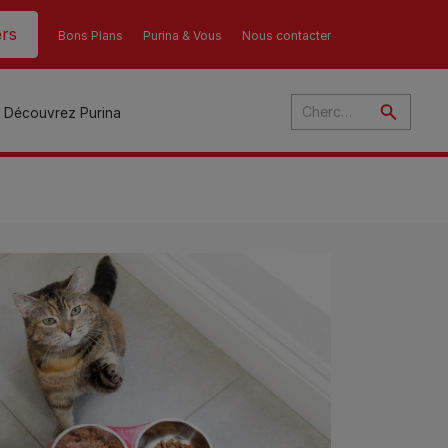
rs
Bons Plans
Purina & Vous
Nous contacter
Découvrez Purina
és
ant
u
ulte
s
r
son