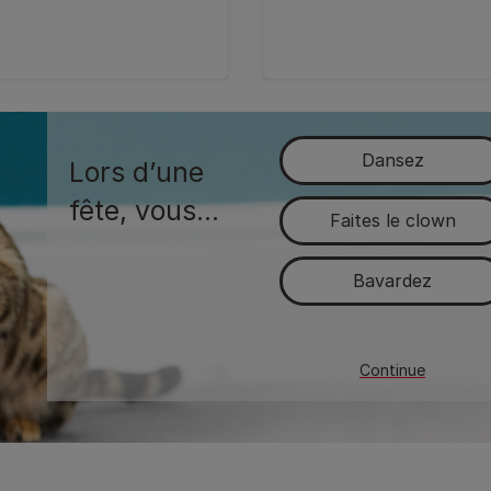
Dansez
Lors d’une
fête, vous…
Faites le clown
Bavardez
Cherchez le calme
Continue
Evitez les fêtes