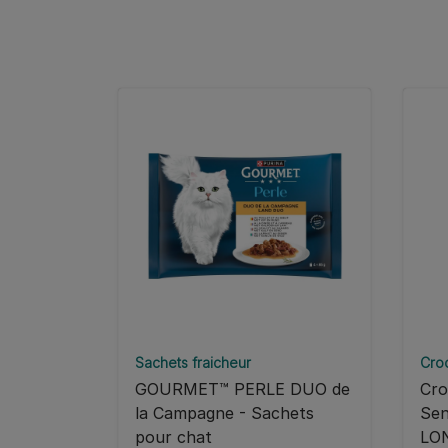
Sachets fraicheur
Cro
GOURMET™ PERLE DUO de
Cro
la Campagne - Sachets
Sen
pour chat
LO