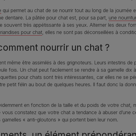
e
qui permet au chat de se nourrir tout au long de la journée et d
 dentaire. La pâtée pour chat est, pour sa part,
une nourrit
e souvent très appétissante à ses yeux. Alterner les deux forme
friandises pour chat
, elles ne sont pas déconseillées à condit
 comment nourrir un chat ?
t même être assimilés à des grignoteurs. Leurs intestins de pet
ule fois. Un chat peut facilement se rendre à sa gamelle dix 
quettes pour chats sont très intéressantes, car elles ne se pé
e petit félin au bout de quelques heures. Il faut donc la donne
demment en fonction de la taille et du poids de votre chat, mais
e vous constatez que votre chat a tendance à abuser d’une 
 gamelles « anti-gloutons » qui portent bien leur nom.
iments, un élément prépondérant