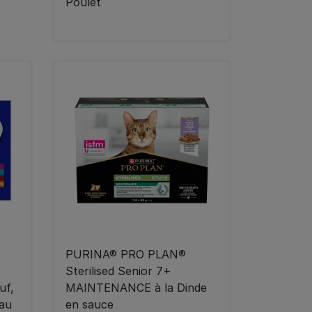
Poulet
PURINA® PRO PLAN®
s
Sterilised Senior 7+
uf,
MAINTENANCE à la Dinde
 au
en sauce