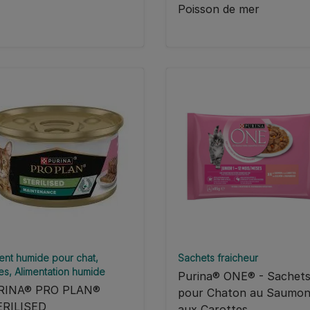
Poisson de mer
ent humide pour chat
Sachets fraicheur
es
Alimentation humide
Purina® ONE® - Sachet
RINA® PRO PLAN®
pour Chaton au Saumon
ERILISED
aux Carottes