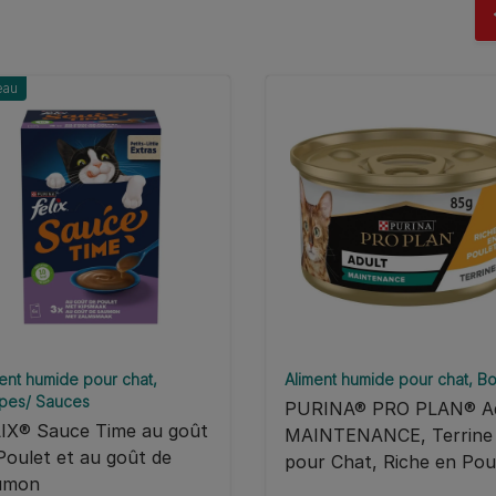
Pa
eau
ent humide pour chat
Aliment humide pour chat
Bo
pes/ Sauces
PURINA® PRO PLAN® Ad
IX® Sauce Time au goût
MAINTENANCE, Terrine
Poulet et au goût de
pour Chat, Riche en Pou
umon