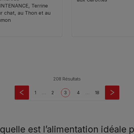
INTENANCE, Terrine
r chat, au Thon et au
umon
208 Résultats
First page
Page
Current page
Page
Last page
1
…
2
3
4
…
18
uelle est l’alimentation idéale 