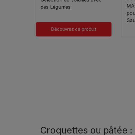
MA
des Légumes
pou
Sa
Découvrez ce produit
Pagination
Croquettes ou pâtée : q