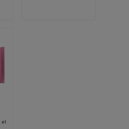
s
 et