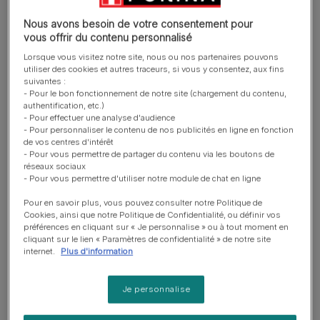
Sélection aux Viandes et aux
Poissons en Gelée
Nous avons besoin de votre consentement pour
vous offrir du contenu personnalisé
Lorsque vous visitez notre site, nous ou nos partenaires pouvons
utiliser des cookies et autres traceurs, si vous y consentez, aux fins
suivantes :
- Pour le bon fonctionnement de notre site (chargement du contenu,
authentification, etc.)
- Pour effectuer une analyse d'audience
Sachets fraicheur
- Pour personnaliser le contenu de nos publicités en ligne en fonction
GOURMET™ Perle Les Emiettés de
de vos centres d'intérêt
L'Océan en Sauce - Sachets pour
- Pour vous permettre de partager du contenu via les boutons de
chat
réseaux sociaux
- Pour vous permettre d'utiliser notre module de chat en ligne
Pour en savoir plus, vous pouvez consulter notre Politique de
Cookies, ainsi que notre Politique de Confidentialité, ou définir vos
préférences en cliquant sur « Je personnalise » ou à tout moment en
cliquant sur le lien « Paramètres de confidentialité » de notre site
internet.
Plus d'information
Aliment humide pour chat
Sachets fraicheur
Croquettes
Je personnalise
PURINA® PRO PLAN® Adult
Delicate Digestion à la Dinde en
Sauce