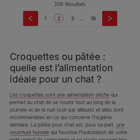
208 Résultats
Pagination
Page
Current page
Page
Last page
1
2
3
…
18
Croquettes ou pâtée :
quelle est l’alimentation
idéale pour un chat ?
Les croquettes sont une alimentation sèche
qui
permet au chat de se nourrir tout au long de la
journée et de la nuit (voir par ailleurs) et elles sont
recommandées en ce qui concerne l’hygiène
dentaire. La pâtée pour chat est, pour sa part,
une
nourriture humide
qui favorise l’hydratation de votre
petit animal de compagnie et se révèle souvent très