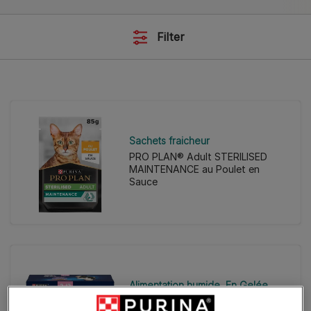
Filter
Sachets fraicheur
PRO PLAN® Adult STERILISED
MAINTENANCE au Poulet en
Sauce
Alimentation humide
En Gelée
FELIX® TENDRES EFFILES Junior