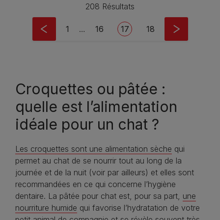
208 Résultats
Pagination
First page
Page
Current page
Page
1
…
16
17
18
Croquettes ou pâtée :
quelle est l’alimentation
idéale pour un chat ?
Les croquettes sont une alimentation sèche
qui
permet au chat de se nourrir tout au long de la
journée et de la nuit (voir par ailleurs) et elles sont
recommandées en ce qui concerne l’hygiène
dentaire. La pâtée pour chat est, pour sa part,
une
nourriture humide
qui favorise l’hydratation de votre
petit animal de compagnie et se révèle souvent très