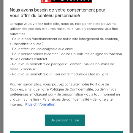
Management - Sachets pour Chat
en surpoids
Nous avons besoin de votre consentement pour
vous offrir du contenu personnalisé
Lorsque vous visitez notre site, nous ou nos partenaires pouvons
utiliser des cookies et autres traceurs, si vous y consentez, aux fins
suivantes :
- Pour le bon fonctionnement de notre site (chargement du contenu,
authentification, etc.)
Sachets fraicheur
- Pour effectuer une analyse d'audience
- Pour personnaliser le contenu de nos publicités en ligne en fonction
Purina® PRO PLAN® Veterinary
de vos centres d'intérêt
Diets Feline UR St/Ox Urinary -
- Pour vous permettre de partager du contenu via les boutons de
Sachets pour Chat ayant des
réseaux sociaux
Problèmes Urinaires au Poulet
- Pour vous permettre d'utiliser notre module de chat en ligne
Pour en savoir plus, vous pouvez consulter notre Politique de
Cookies, ainsi que notre Politique de Confidentialité, ou définir vos
préférences en cliquant sur « Je personnalise » ou à tout moment en
cliquant sur le lien « Paramètres de confidentialité » de notre site
internet.
Plus d'information
Sachets fraicheur
Purina® PRO PLAN® Veterinary
Je personnalise
Diets Feline UR St/Ox Urinary -
Sachets pour Chat ayant des
Problèmes Urinaires au Saumon