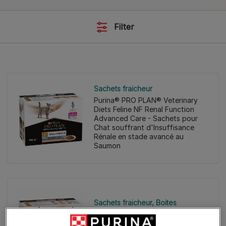
Filter
Sachets fraicheur
Purina® PRO PLAN® Veterinary
Diets Feline NF Renal Function
Advanced Care - Sachets pour
Chat souffrant d'Insuffisance
Rénale en stade avancé au
Saumon
Sachets fraicheur
Boites
Purina® PRO PLAN® Veterinary
Diets Feline Om St/Ox Obesity