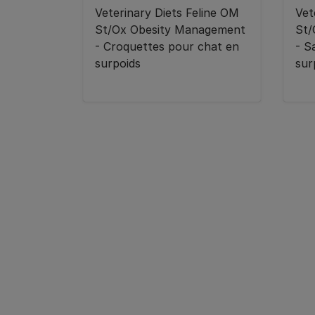
Veterinary Diets Feline OM
Vet
St/Ox Obesity Management
St/
- Croquettes pour chat en
- S
surpoids
sur