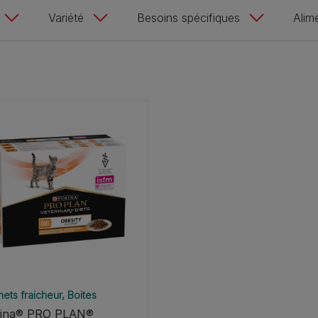
Variété
Besoins spécifiques​
Alim
ets fraicheur
Boites
rina® PRO PLAN®