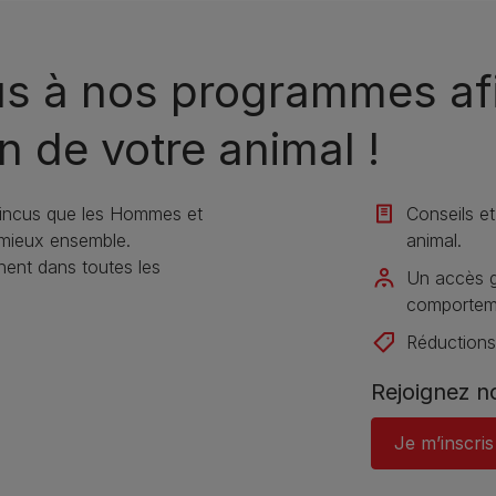
us à nos programmes afi
n de votre animal !​
incus que les Hommes et
Conseils et
 mieux ensemble.
animal​.
nt dans toutes les
Un accès gr
comportemen
Réductions
Rejoignez 
Je m’inscris