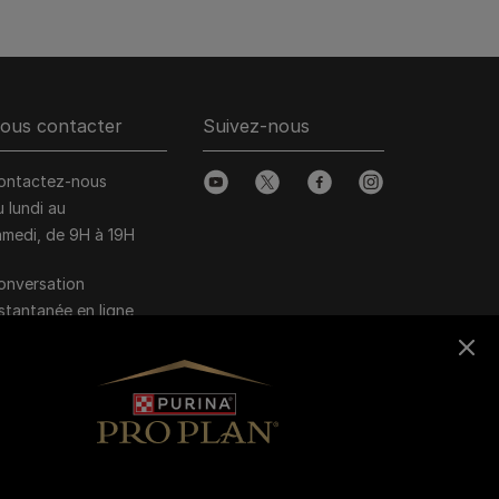
ous contacter
Suivez-nous
ontactez-nous
youtube
twitter
facebook
instagram
u lundi au
amedi, de 9H à 19H
onversation
nstantanée en ligne
u lundi au vendredi, de
0H à 16H
>
Nous écrire
arques Pro Plan®,
OG CHOW