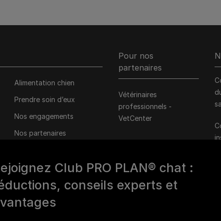
Pour nos
N
partenaires
C
Alimentation chien
d
Vétérinaires
Prendre soin d’eux
s
professionnels -
Nos engagements
VetCenter
C
Nos partenaires
i
associatifs
d
1
ejoignez Club PRO PLAN® chat :
éductions, conseils experts et
vantages
M
D