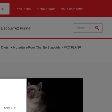
rs
Bons Plans
Purina & Vous
Nous contacter
Découvrez Purina
 Diets
Nourriture Pour Chat En Surpoids - PRO PLAN®
és
ant
u
ulte
s
r
son
 traceurs, si