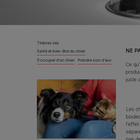
Thèmes liés
NE P
Santé et bien-être du chien
S'occuper d'un chien
Prendre soin d'eux
Ce qu
produi
juste 
Les ch
boule
l’effe
sépar
pas d