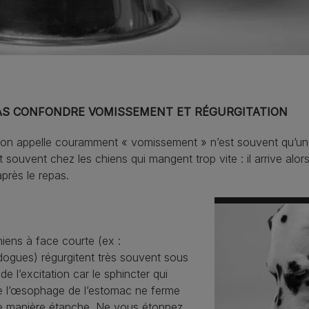
AS CONFONDRE VOMISSEMENT ET RÉGURGITATION
’on appelle couramment « vomissement » n’est souvent qu’une
t souvent chez les chiens qui mangent trop vite : il arrive al
après le repas.
iens à face courte (ex :
dogues) régurgitent très souvent sous
t de l’excitation car le sphincter qui
e l’œsophage de l’estomac ne ferme
e manière étanche. Ne vous étonnez