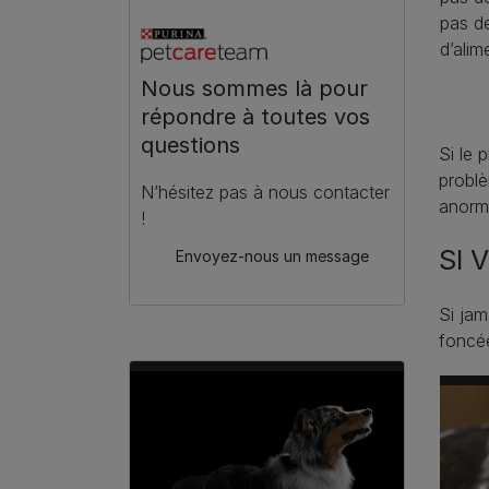
pas d
d’alim
Nous sommes là pour
répondre à toutes vos
questions
Si le 
problè
N’hésitez pas à nous contacter
anorma
!
SI 
Envoyez-nous un message
Si ja
foncé