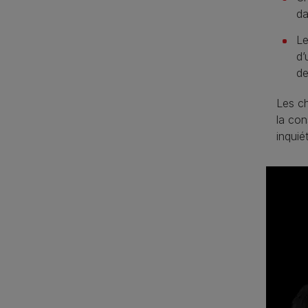
da
Le
d’
de
Les ch
la con
inquié