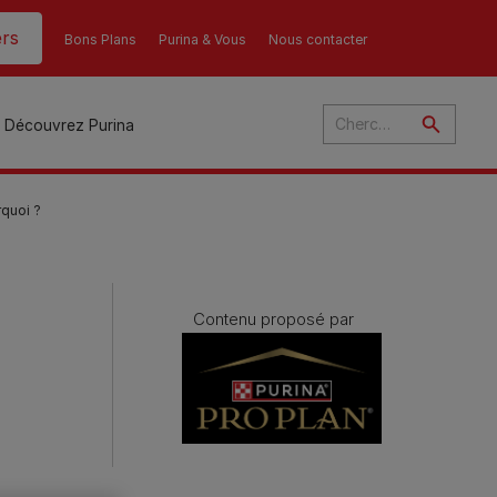
rs
Bons Plans
Purina & Vous
Nous contacter
Découvrez Purina
rquoi ?
és
Contenu proposé par
ant
u
ulte
s
r
son