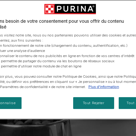
vous posez à propos de nos aliments, de leur
les emballages Purina de la bonne manière.​
chat adulte
PRO PLAN® Veterinary Diets
Purina® One®
Nos efforts en matière
Comment choisir ses
Tous nos conseils d’expe
fabrication et de leur impact environnemental.
d'Agriculture Régénératrice
Santé et bien-être du chat
Purina® One®
Toutes nos marques
récompenses
pour chien
adulte
Nos conseils de tri
Toutes nos marques
Tous nos conseils d’expert
Nos efforts en matière de
s besoin de votre consentement pour vous offrir du contenu
Alimentation pour un chat
En savoir plus
pour chat
développement durable
isé
adulte
Farmtopia
s visitez notre site, nous ou nos partenaires pouvons utiliser des cookies et autres
entez, aux fins suivantes :
on fonctionnement de notre site (chargement du contenu, authentification, etc.)
ctuer une analyse d'audience
onnaliser le contenu de nos publicités en ligne en fonction de vos centres d'intérêt
 permettre de partager du contenu via les boutons de réseaux sociaux
 permettre d'utiliser notre module de chat en ligne
oir plus, vous pouvez consulter notre Politique de Cookies, ainsi que notre Politiq
lité, ou définir vos préférences en cliquant sur « Je personnalise » ou à tout momen
« Paramètres de confidentialité » de notre site internet.
Plus d'information
sonnalise
Tout Rejeter
Tout