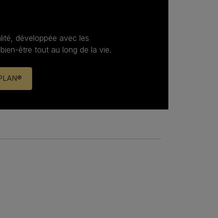
lité, développée avec les
 bien‑être tout au long de la vie.
 PLAN®