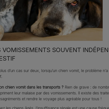
S VOMISSEMENTS SOUVENT INDÉPE
ESTIF
lus d’un cas sur deux, lorsqu’un chien vomit, le problème n’a p
f.
n chien vomit dans les transports ?
Rien de grave : de nombr
priment leur malaise par des vomissements. Il existe des trait
sagréments et rendre le voyage plus agréable pour tous !
ez les chiens âgés, l’insuffisance rénale est une cause fréqu