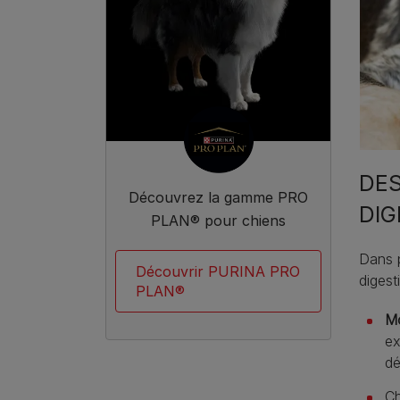
DE
Découvrez la gamme PRO
DIG
PLAN® pour chiens
Dans p
Découvrir PURINA PRO
digesti
PLAN®
Mo
ex
dé
Ch