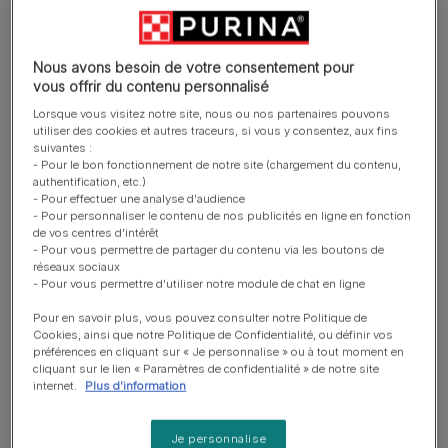
Assurez-vous d’avoir tous les éléments essentiels à
portée de main, juste au cas où : ciseaux à ongles,
Nous avons besoin de votre consentement pour
serviette propre et sèche et panier supplémentaire.
vous offrir du contenu personnalisé
Lorsque vous visitez notre site, nous ou nos partenaires pouvons
Comment savoir que les
utiliser des cookies et autres traceurs, si vous y consentez, aux fins
suivantes :
chiots vont bientôt naître ?
- Pour le bon fonctionnement de notre site (chargement du contenu,
authentification, etc.)
- Pour effectuer une analyse d'audience
- Pour personnaliser le contenu de nos publicités en ligne en fonction
Au cours de la dernière semaine de gestation, prenez la
de vos centres d'intérêt
température rectale de votre chienne, deux fois par jour.
- Pour vous permettre de partager du contenu via les boutons de
Le premier symptôme du travail qui commence est une
réseaux sociaux
- Pour vous permettre d'utiliser notre module de chat en ligne
chute de la température de la mère, de 38,5ºC à 37ºC
(bien que la température puisse varier légèrement d’une
Pour en savoir plus, vous pouvez consulter notre Politique de
Cookies, ainsi que notre Politique de Confidentialité, ou définir vos
chienne à une autre). Ce phénomène se produit
préférences en cliquant sur « Je personnalise » ou à tout moment en
généralement 12 à 24 heures avant la naissance.
cliquant sur le lien « Paramètres de confidentialité » de notre site
internet.
Plus d'information
Dans les derniers temps de la gestation, la chienne ne
mange plus beaucoup, elle peut vomir et arranger
Je personnalise